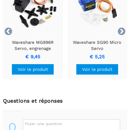


Waveshare MG996R
Waveshare SG90 Micro
Servo, engrenage
Servo
métallique, couple élevé
€ 9,45
€ 5,25
Voir le produit
Voir le produit
Questions et réponses
Q
Poser une question