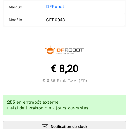
DFRobot
Marque
SER0043
Modèle
€ 8,20
€ 6,85
Excl. T.V.A. (FR)
255
en entrepôt externe
Délai de livraison 5 à 7 jours ouvrables
Notification de stock