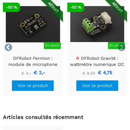
RÉDUIT
RÉDUIT
-50 %
-50 %


En stock
En stock
DFRobot Fermion :
DFRobot Gravité :
module de microphone
wattmètre numérique I2C
MEMS
€ 2,-
€ 4,75
€ 4,-
€ 9,50
Voir le produit
Voir le produit
Articles consultés récemment