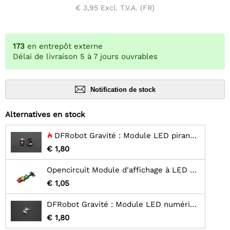
€ 3,95
Excl. T.V.A. (FR)
173
en entrepôt externe
Délai de livraison 5 à 7 jours ouvrables
Notification de stock
Alternatives en stock
DFRobot Gravité : Module LED piranha numérique - Bleu
€ 1,80
Opencircuit Module d'affichage à LED de feux de circulation 5V
€ 1,05
DFRobot Gravité : Module LED numérique Piranha - Blanc
€ 1,80