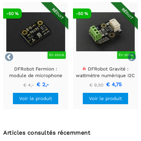
RÉDUIT
RÉDUIT
-50 %
-50 %


En stock
En stock
DFRobot Fermion :
DFRobot Gravité :
module de microphone
wattmètre numérique I2C
MEMS
€ 2,-
€ 4,75
€ 4,-
€ 9,50
Voir le produit
Voir le produit
Articles consultés récemment