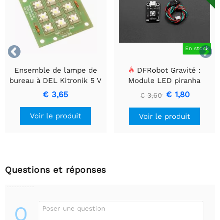


En stock
Ensemble de lampe de
DFRobot Gravité :
bureau à DEL Kitronik 5 V
Module LED piranha
numérique - Bleu
€ 3,65
€ 1,80
€ 3,60
Voir le produit
Voir le produit
Questions et réponses
Q
Poser une question