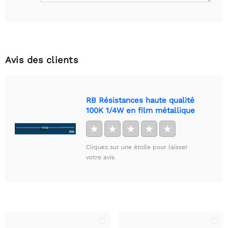
Avis des clients
RB Résistances haute qualité
100K 1/4W en film métallique
★
★
★
★
★
Cliquez sur une étoile pour laisser
votre avis