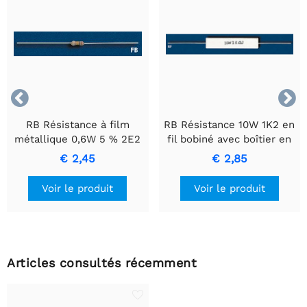


RB Résistance à film
RB Résistance 10W 1K2 en
métallique 0,6W 5 % 2E2
fil bobiné avec boîtier en
- Résistance de précision
céramique.
€ 2,45
€ 2,85
durable
Voir le produit
Voir le produit
Articles consultés récemment