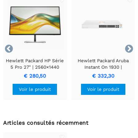


Hewlett Packard HP Série
Hewlett Packard Aruba
5 Pro 27" | 2560×1440
Instant On 1930 |
QHD IPS | 100 Hz | HDMI
Commutateur géré L2/L3 |
€ 280,50
€ 332,30
et DisplayPort |
24 Ports | Ethernet Gigabit
Ergonomiquement
(10/100/1000 Mbps) + 4
Voir le produit
Voir le produit
réglable | Écran
SFP/SFP+ | Rack 1U |
Blanc
Articles consultés récemment