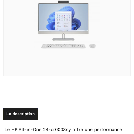
La description
Le HP All-in-One 24-cr0003ny offre une performance