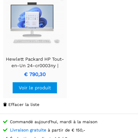
Hewlett Packard HP Tout-
en-Un 24-cr0003ny |
23,8" Full HD IPS | Intel
€ 790,30
Core i5-1335U | 8 Go de
RAM | SSD 512 Go | W11
Voir le produit
Pro | Blanc
Effacer la liste

Commandé aujourd'hui, mardi à la maison
Livraison gratuite
à partir de € 150,-