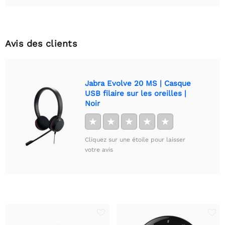
Avis des clients
Jabra Evolve 20 MS | Casque
USB filaire sur les oreilles |
Noir
★
★
★
★
★
Cliquez sur une étoile pour laisser
votre avis