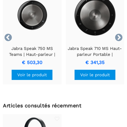


Jabra Speak 750 MS
Jabra Speak 710 MS Haut-
Teams | Haut-parleur |
parleur Portable |
Universel | USB/Bluetooth
Connectivité USB et
€ 503,30
€ 341,35
| Noir/Argenté
Bluetooth
Voir le produit
Voir le produit
Articles consultés récemment