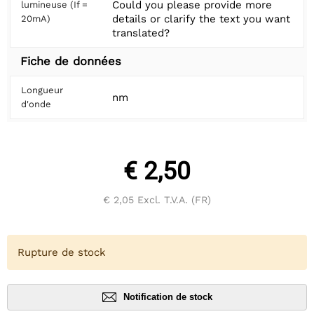
Could you please provide more
lumineuse (If =
details or clarify the text you want
20mA)
translated?
Fiche de données
Longueur
nm
d'onde
€ 2,50
€ 2,05
Excl. T.V.A. (FR)
Rupture de stock
Notification de stock