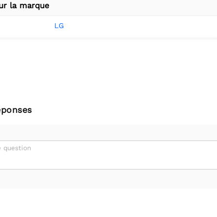
ur la marque
LG
éponses
 question