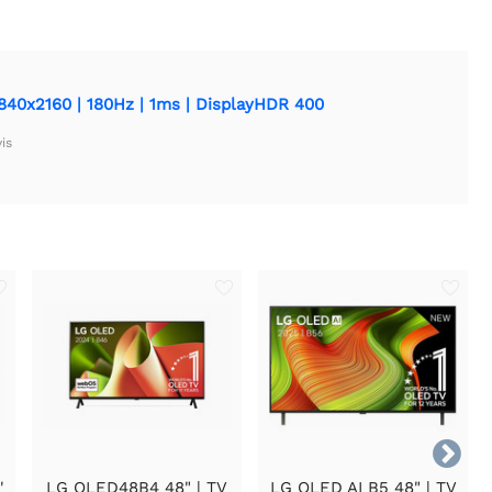
840x2160 | 180Hz | 1ms | DisplayHDR 400
is

'
LG OLED48B4 48" | TV
LG OLED AI B5 48" | TV