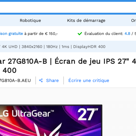
Robotique
Kits de démarrage
Or
ison gratuite
à partir de € 150,-
Évaluation du client:
4.8
/ 
 4K UHD | 3840x2160 | 180Hz | 1ms | DisplayHDR 400
r 27G810A-B | Écran de jeu IPS 27" 
 400
7G810A-B.AEU
Écrire une critique
Share
