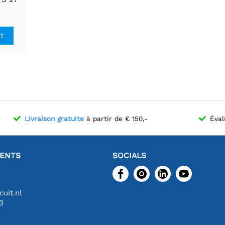
160 |
|
00
it
Livraison gratuite
à partir de € 150,-
Éval
IENTS
SOCIALS
uit.nl
3