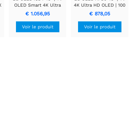
K
OLED Smart 4K Ultra
4K Ultra HD OLED | 100
&
HD | WebOS + Wifi |
Hz | Dolby Vision &
€ 1.056,95
€ 878,05
Dolby Vision & HDR10 |
Atmos | HDMI 2.1 |
AI Picture Pro + Niveaux
Smart TV
Voir le produit
Voir le produit
de Noir Parfaits | 120Hz