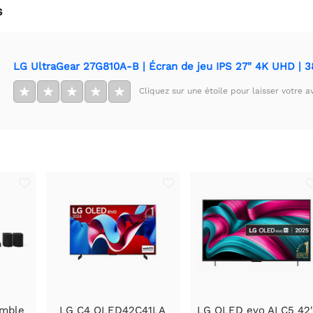
s
LG UltraGear 27G810A-B | Écran de jeu IPS 27" 4K UHD | 3
★
★
★
★
★
Cliquez sur une étoile pour laisser votre av
emble
LG C4 OLED42C41LA
LG OLED evo AI C5 42'