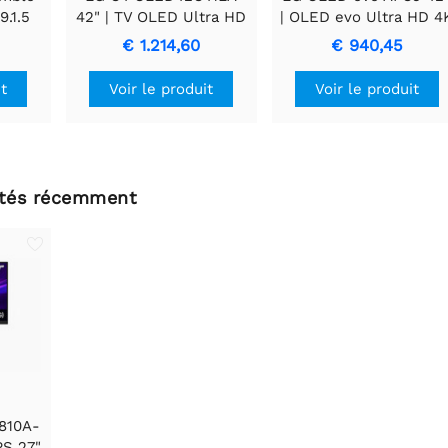
9.1.5
42" | TV OLED Ultra HD
| OLED evo Ultra HD 4
Noir
4K | WebOS + Wifi |
| 120Hz | Dolby Vision 
€ 1.214,60
€ 940,45
Dolby Vision | Niveaux
Atmos | HDMI 2.1 |
de noir parfaits OLED +
Smart TV
it
Voir le produit
Voir le produit
AI Picture Pro | 144Hz
ltés récemment
810A-
PS 27"