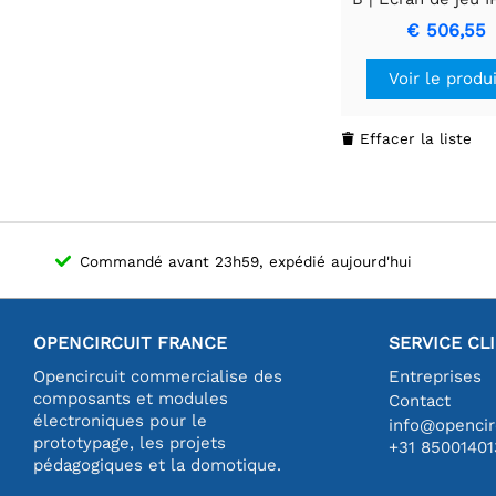
4K UHD | 3840x2
€ 506,55
180Hz | 1ms 
DisplayHDR 4
Voir le produ
Effacer la liste

Commandé avant 23h59, expédié aujourd'hui
OPENCIRCUIT FRANCE
SERVICE CL
Opencircuit commercialise des
Entreprises
composants et modules
Contact
électroniques pour le
info@opencirc
prototypage, les projets
+31 85001401
pédagogiques et la domotique.