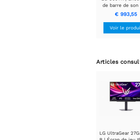
de barre de son 
canaux | 810W | 
€ 993,55
Voir le produ
Articles consu
LG UltraGear 27G
B | Écran de jeu I