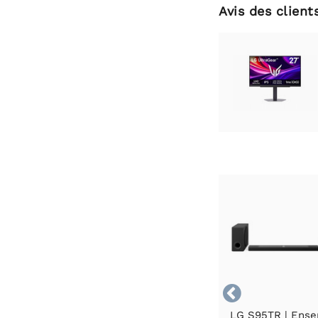
Avis des client

LG S95TR | Ens