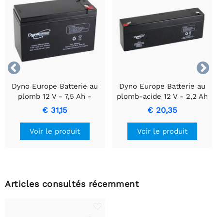


Dyno Europe Batterie au
Dyno Europe Batterie au
plomb 12 V - 7,5 Ah -
plomb-acide 12 V - 2,2 Ah
Batterie compacte au
€ 31,15
€ 20,35
plomb-acide scellée
Voir le produit
Voir le produit
Articles consultés récemment