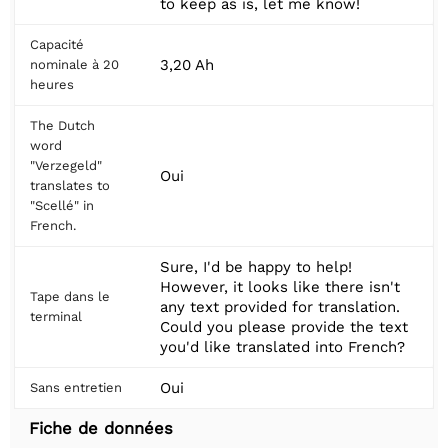
to keep as is, let me know!
Capacité
3,20 Ah
nominale à 20
heures
The Dutch
word
"Verzegeld"
Oui
translates to
"Scellé" in
French.
Sure, I'd be happy to help!
However, it looks like there isn't
Tape dans le
any text provided for translation.
terminal
Could you please provide the text
you'd like translated into French?
Oui
Sans entretien
Fiche de données