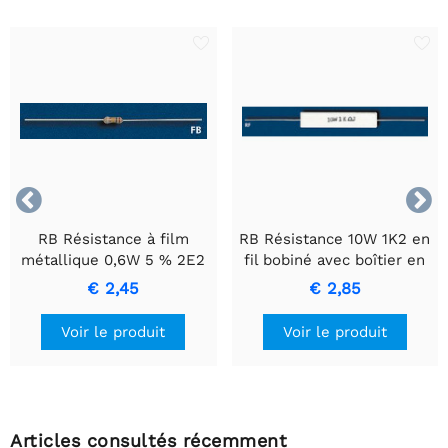


RB Résistance à film
RB Résistance 10W 1K2 en
métallique 0,6W 5 % 2E2
fil bobiné avec boîtier en
- Résistance de précision
céramique.
€ 2,45
€ 2,85
durable
Voir le produit
Voir le produit
Articles consultés récemment