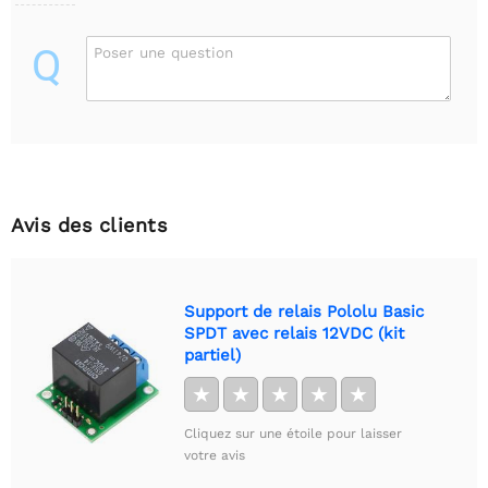
Q
Poser une question
Avis des clients
Support de relais Pololu Basic
SPDT avec relais 12VDC (kit
partiel)
★
★
★
★
★
Cliquez sur une étoile pour laisser
votre avis