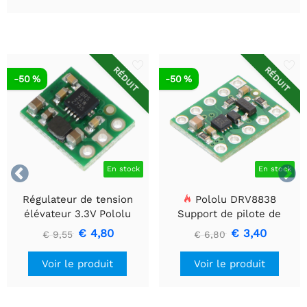
RÉDUIT
RÉDUIT
-50 %
-50 %


En stock
En stock
Régulateur de tension
Pololu DRV8838
élévateur 3.3V Pololu
Support de pilote de
U1V10F3
moteur CC à balais simple
€ 4,80
€ 3,40
€ 9,55
€ 6,80
Voir le produit
Voir le produit