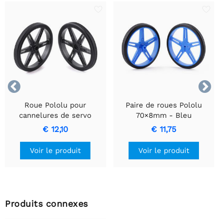


Roue Pololu pour
Paire de roues Pololu
cannelures de servo
70×8mm - Bleu
standard (25T, 5,8 mm) -
€ 12,10
€ 11,75
70 × 8 mm, noir, paquet
de 2
Voir le produit
Voir le produit
Produits connexes