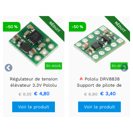
RÉDUIT
RÉDUIT
-50 %
-50 %


En stock
En stock
Régulateur de tension
Pololu DRV8838
élévateur 3.3V Pololu
Support de pilote de
U1V10F3
moteur CC à balais simple
€ 4,80
€ 3,40
€ 9,55
€ 6,80
Voir le produit
Voir le produit