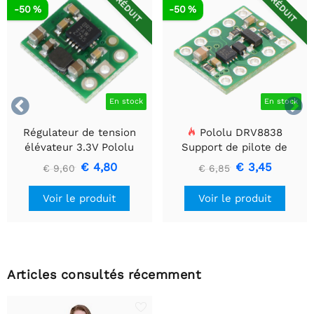
RÉDUIT
RÉDUIT
-50 %
-50 %


En stock
En stock
Régulateur de tension
Pololu DRV8838
élévateur 3.3V Pololu
Support de pilote de
U1V10F3
moteur CC à balais simple
€ 4,80
€ 3,45
€ 9,60
€ 6,85
Voir le produit
Voir le produit
Articles consultés récemment