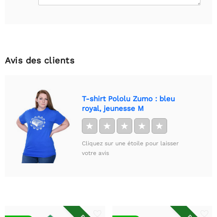
Avis des clients
T-shirt Pololu Zumo : bleu
royal, jeunesse M
★
★
★
★
★
Cliquez sur une étoile pour laisser
votre avis