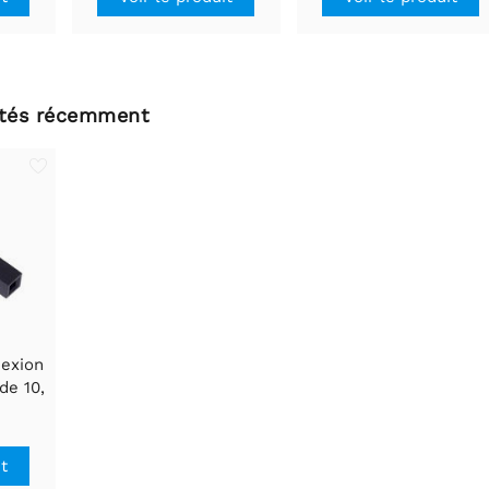
ltés récemment
nexion
de 10,
ert
it