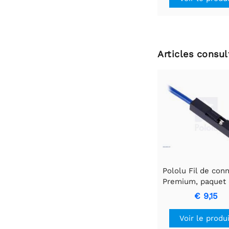
Articles consu
Pololu Fil de con
Premium, paquet 
FF, 3 pouces, v
€ 9,15
Voir le produ