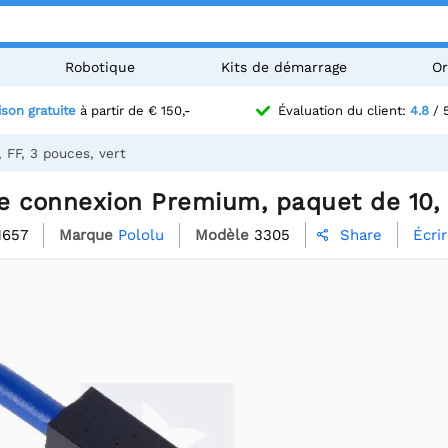
Robotique
Kits de démarrage
Or
ison gratuite
à partir de € 150,-
Évaluation du client:
4.8
/ 
 FF, 3 pouces, vert
de connexion Premium, paquet de 10, 
1657
Marque
Pololu
Modèle
3305
Écri
Share
