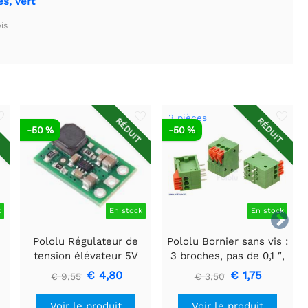
s, vert
is
3 pièces
T
RÉDUIT
RÉDUIT
-50 %
-50 %
k
En stock
En stock

Pololu Régulateur de
Pololu Bornier sans vis :
tension élévateur 5V
3 broches, pas de 0,1 ″,
U3V16F5
entrée latérale (paquet
€ 4,80
€ 1,75
€ 9,55
€ 3,50
de 3)
Voir le produit
Voir le produit