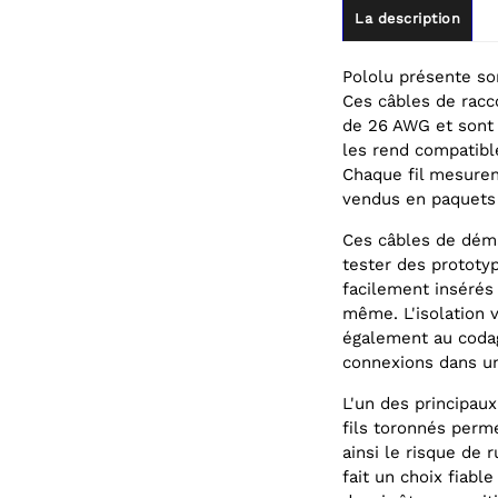
La description
Pololu présente so
Ces câbles de racc
de 26 AWG et sont 
les rend compatib
Chaque fil mesurent
vendus en paquets 
Ces câbles de déma
tester des prototyp
facilement insérés 
même. L'isolation 
également au codage
connexions dans un
L'un des principaux
fils toronnés perme
ainsi le risque de 
fait un choix fiab