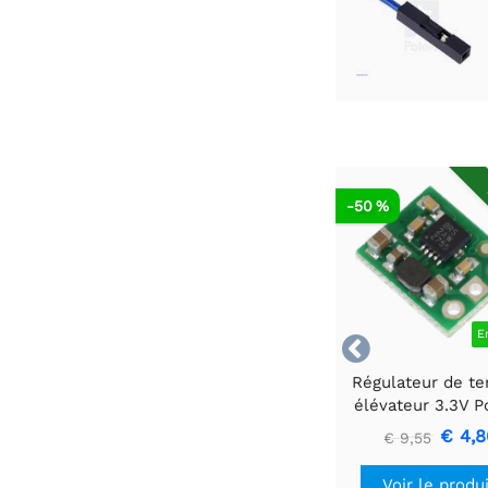
-50 %
E

Régulateur de te
élévateur 3.3V P
U1V10F3
€ 4,8
€ 9,55
Voir le produ