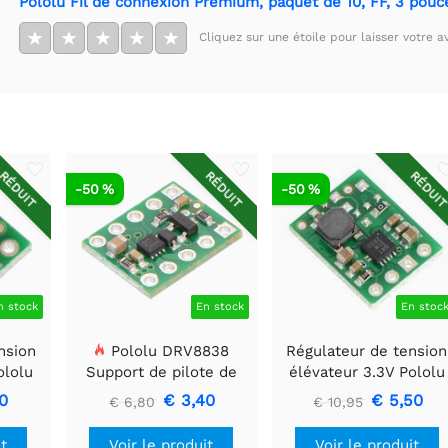
Pololu Fil de connexion Premium, paquet de 10, FF, 3 pouce
★
★
★
★
★
Cliquez sur une étoile pour laisser votre av
RÉDUIT
RÉDUIT
RÉDUI
-50 %
-50 %
n stock
En stock
En stoc
nsion
Pololu DRV8838
Régulateur de tension
ololu
Support de pilote de
élévateur 3.3V Pololu
moteur CC à balais
U1V11F3
0
€ 3,40
€ 5,50
€ 6,80
€ 10,95
simple
it
Voir le produit
Voir le produit