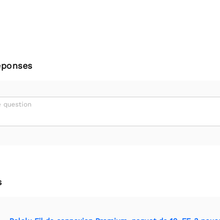
éponses
 question
s