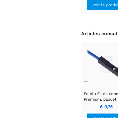
Voir le produ
Articles consu
Pololu Fil de con
Premium, paquet 
MF, 6 pouces, g
€ 9,75