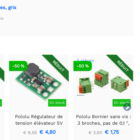
es, gris
is
3 pièces
T
RÉDUIT
RÉDUIT
-50 %
-50 %
k
En stock
En stock

Pololu Régulateur de
Pololu Bornier sans vis :
tension élévateur 5V
3 broches, pas de 0,1 ″,
U3V16F5
entrée latérale (paquet
€ 4,80
€ 1,75
€ 9,55
€ 3,50
de 3)