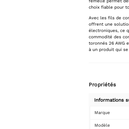
femelle permet des 
choix fiable pour t
Avec les fils de co
offrent une soluti
électroniques, ce q
commodité des conn
toronnés 26 AWG et
à un produit qui s
Propriétés
Informations s
Marque
Modèle