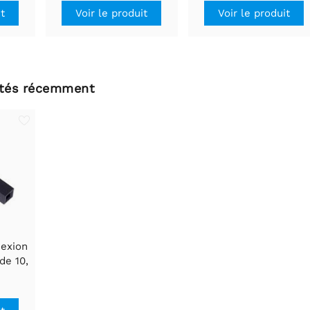
it
Voir le produit
Voir le produit
ltés récemment
nexion
de 10,
ris