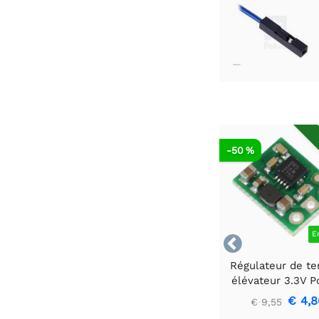
-50 %
E

Régulateur de te
élévateur 3.3V P
U1V10F3
€ 4,8
€ 9,55