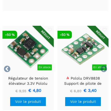
RÉDUIT
RÉDUIT
-50 %
-50 %


En stock
En stock
Régulateur de tension
Pololu DRV8838
élévateur 3.3V Pololu
Support de pilote de
U1V10F3
moteur CC à balais simple
€ 4,80
€ 3,40
€ 9,55
€ 6,80
Voir le produit
Voir le produit