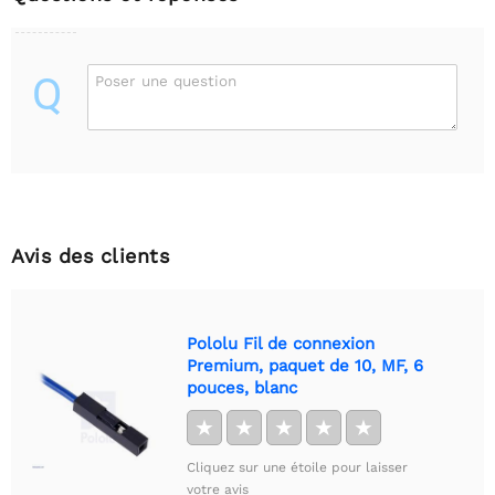
Q
Poser une question
Avis des clients
Pololu Fil de connexion
Premium, paquet de 10, MF, 6
pouces, blanc
★
★
★
★
★
Cliquez sur une étoile pour laisser
votre avis