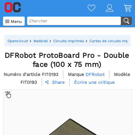

Menu
Opencircuit
Matériel
Circuits imprimés
Cartes de circuits impri
DFRobot ProtoBoard Pro - Double
face (100 x 75 mm)
Numéro d'article
FIT0193
Marque
DFRobot
Modèle
FIT0193
Écrire une critique
Share
