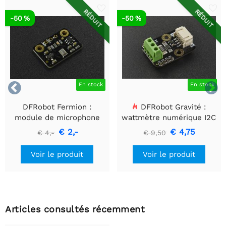
RÉDUIT
RÉDUIT
-50 %
-50 %


En stock
En stock
DFRobot Fermion :
DFRobot Gravité :
module de microphone
wattmètre numérique I2C
MEMS
€ 2,-
€ 4,75
€ 4,-
€ 9,50
Voir le produit
Voir le produit
Articles consultés récemment