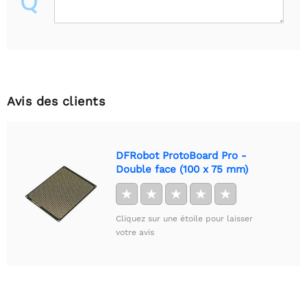
Q
Avis des clients
DFRobot ProtoBoard Pro -
Double face (100 x 75 mm)
★
★
★
★
★
Cliquez sur une étoile pour laisser
votre avis