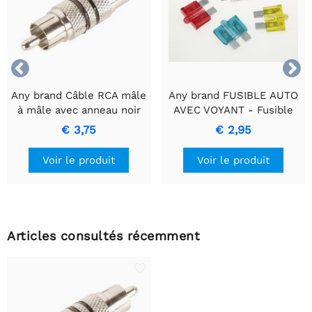


Any brand Câble RCA mâle
Any brand FUSIBLE AUTO
à mâle avec anneau noir
AVEC VOYANT - Fusible
pour un transfert de
bleu 15A
€ 3,75
€ 2,95
signal de haute qualité
Voir le produit
Voir le produit
Articles consultés récemment