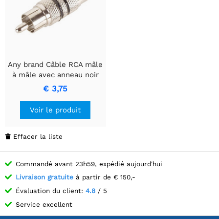
Any brand Câble RCA mâle
à mâle avec anneau noir
pour un transfert de
€ 3,75
signal de haute qualité
Voir le produit
Effacer la liste

Commandé avant 23h59, expédié aujourd'hui
Livraison gratuite
à partir de € 150,-
Évaluation du client:
4.8
/ 5
Service excellent