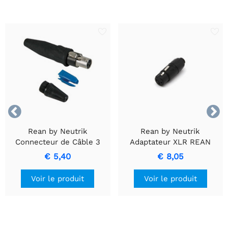


Rean by Neutrik
Rean by Neutrik
Connecteur de Câble 3
Adaptateur XLR REAN
pôles REAN TINY avec
TINY Transforme et
€ 5,40
€ 8,05
Contacts Plaqués Or
Connecte
Voir le produit
Voir le produit