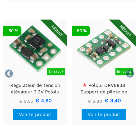
RÉDUIT
RÉDUIT
-50 %
-50 %


En stock
En stock
Régulateur de tension
Pololu DRV8838
élévateur 3.3V Pololu
Support de pilote de
U1V10F3
moteur CC à balais simple
€ 4,80
€ 3,40
€ 9,55
€ 6,80
Voir le produit
Voir le produit