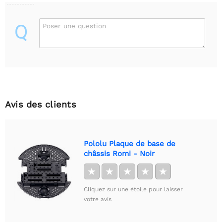
Q
Poser une question
Avis des clients
Pololu Plaque de base de
châssis Romi - Noir
★
★
★
★
★
Cliquez sur une étoile pour laisser
votre avis