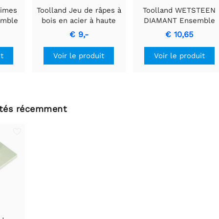
limes
Toolland Jeu de râpes à
Toolland WETSTEEN
emble
bois en acier à haute
DIAMANT Ensemble
ision
teneur en carbone de 4
d'Aiguisage de Précisio
€ 9,-
€ 10,65
 métal
pièces - 20 cm
it
Voir le produit
Voir le produit
ltés récemment