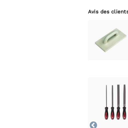
Avis des client
