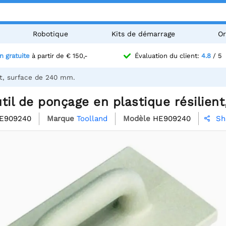
Robotique
Kits de démarrage
Or
n gratuite
à partir de € 150,-
Évaluation du client:
4.8
/ 5
nt, surface de 240 mm.
til de ponçage en plastique résilien
E909240
Marque
Toolland
Modèle
HE909240
Sh
