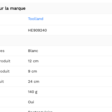
ur la marque
Toolland
HE909240
res
Blanc
roduit
12 cm
roduit
9 cm
it
24 cm
140 g
Oui