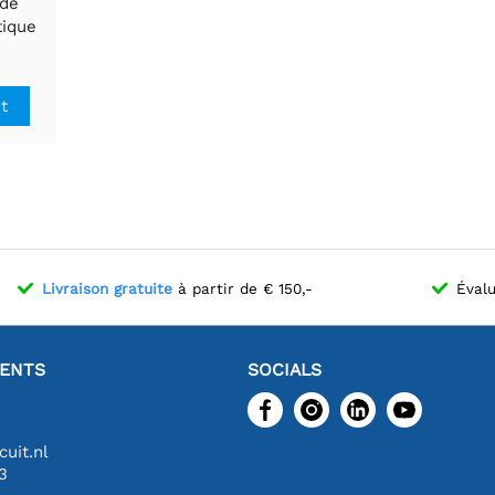
 de
tique
 de 240
it
Livraison gratuite
à partir de € 150,-
Évalu
IENTS
SOCIALS
uit.nl
3