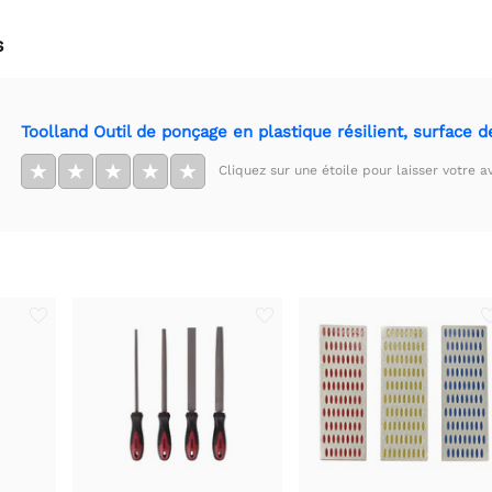
s
Toolland Outil de ponçage en plastique résilient, surface
★
★
★
★
★
Cliquez sur une étoile pour laisser votre av