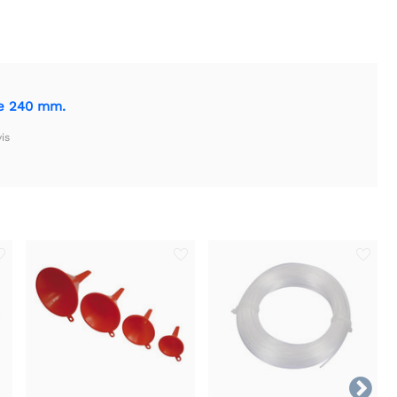
 de 240 mm.
is
