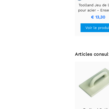
Toolland Jeu de 
pour acier - Ens
de limes de préc
€ 13,30
pour le travail du
Voir le produ
Articles consu