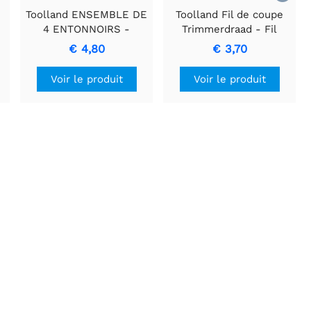
Toolland ENSEMBLE DE
Toolland Fil de coupe
4 ENTONNOIRS -
Trimmerdraad - Fil
n
Ensemble Polyvalent
durable pour entretien
€ 4,80
€ 3,70
pour des Transferts
de pelouse, 25 m
Faciles
Voir le produit
Voir le produit