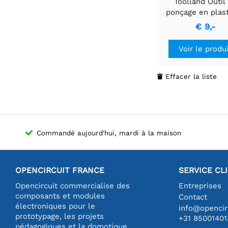
Toolland Outil
ponçage en plas
résilient, surface
€ 9,-
mm.
Voir le produ
Effacer la liste

Commandé aujourd'hui, mardi à la maison
OPENCIRCUIT FRANCE
SERVICE CL
Opencircuit commercialise des
Entreprises
composants et modules
Contact
électroniques pour le
info@opencirc
prototypage, les projets
+31 85001401
pédagogiques et la domotique.