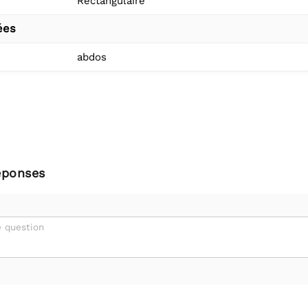
Rectangulaire
ées
abdos
éponses
 question