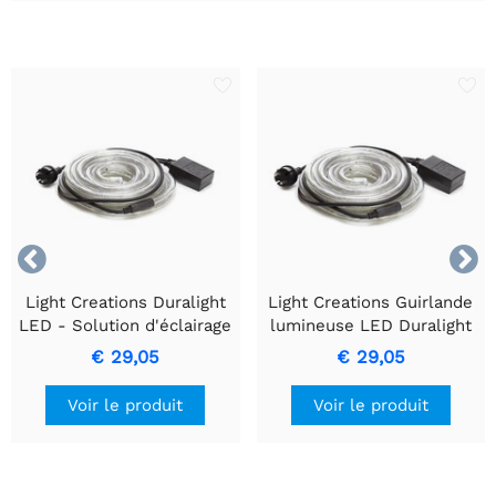


Light Creations Duralight
Light Creations Guirlande
LED - Solution d'éclairage
lumineuse LED Duralight
multicolore de 15 mètres
de 15 m - Blanche
€ 29,05
€ 29,05
Vivement Animée, Durable
et Facile à Installer
Voir le produit
Voir le produit