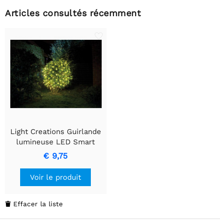
Articles consultés récemment
Light Creations Guirlande
lumineuse LED Smart
Netlight - 1,2m x 1,2m
€ 9,75
avec 60 lumières blanc
chaud
Voir le produit
Effacer la liste
