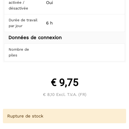
Oui
activée /
désactivée
Durée de travail
6 h
par jour
Données de connexion
Nombre de
piles
€ 9,75
€ 8,10
Excl. T.V.A. (FR)
Rupture de stock