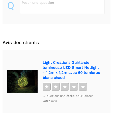
Q
Poser une question
Avis des clients
Light Creations Guirlande
lumineuse LED Smart Netlight
- 1,2m x 1,2m avec 60 lumières
blanc chaud
★
★
★
★
★
Cliquez sur une étoile pour laisser
votre avis