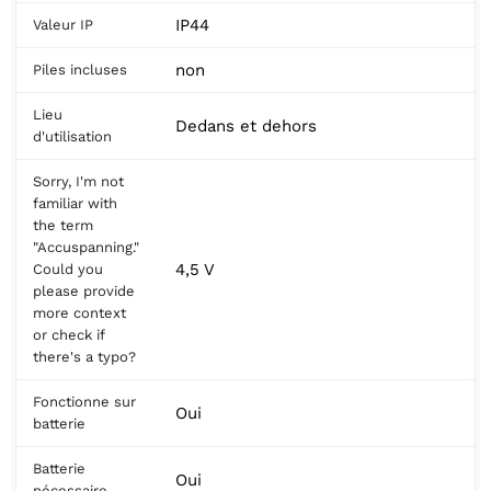
IP44
Valeur IP
non
Piles incluses
Lieu
Dedans et dehors
d'utilisation
Sorry, I'm not
familiar with
the term
"Accuspanning."
4,5 V
Could you
please provide
more context
or check if
there's a typo?
Fonctionne sur
Oui
batterie
Batterie
Oui
nécessaire