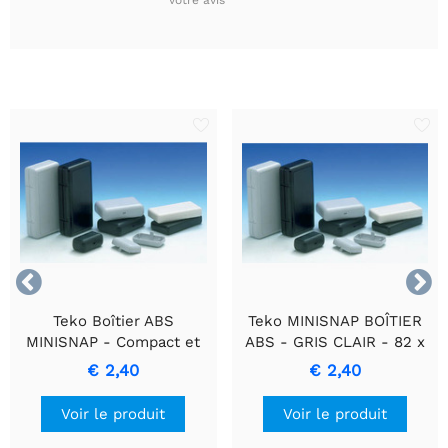


Teko Boîtier ABS
Teko MINISNAP BOÎTIER
MINISNAP - Compact et
ABS - GRIS CLAIR - 82 x
élégant
60 x 25 mm - (10005-B.5)
€ 2,40
€ 2,40
Voir le produit
Voir le produit