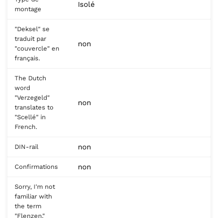
Isolé
montage
"Deksel" se
traduit par
non
"couvercle" en
français.
The Dutch
word
"Verzegeld"
non
translates to
"Scellé" in
French.
non
DIN-rail
non
Confirmations
Sorry, I'm not
familiar with
the term
"Flenzen."