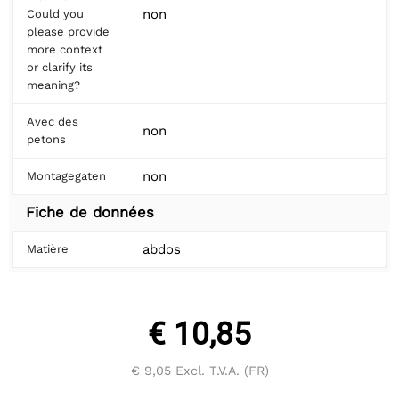
non
Could you
please provide
more context
or clarify its
meaning?
Avec des
non
petons
non
Montagegaten
Fiche de données
abdos
Matière
€ 10,85
€ 9,05
Excl. T.V.A. (FR)