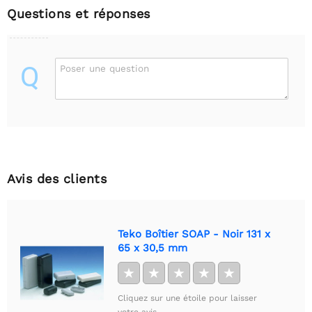
Questions et réponses
Q
Poser une question
Avis des clients
Teko Boîtier SOAP - Noir 131 x
65 x 30,5 mm
★
★
★
★
★
Cliquez sur une étoile pour laisser
votre avis