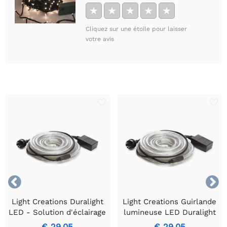
★
★
★
★
★
Cliquez sur une étoile pour laisser
votre avis


Light Creations Duralight
Light Creations Guirlande
LED - Solution d'éclairage
lumineuse LED Duralight
multicolore de 15 mètres
de 15 m - Blanche
€ 29,05
€ 29,05