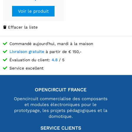
240 lumières Arizona
blanches.
Voir le produit
Effacer la liste

Commandé aujourd'hui, mardi à la maison
Livraison gratuite
à partir de € 150,-
Évaluation du client:
4.8
/ 5
Service excellent
OPENCIRCUIT FRANCE
Opencircuit commercialise des composants
et modules électroniques pour le
prototypage, les projets pédagogiques et la
domotique.
SERVICE CLIENTS