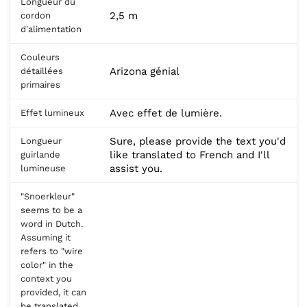
Longueur du
2,5 m
cordon
d'alimentation
Couleurs
Arizona génial
détaillées
primaires
Avec effet de lumière.
Effet lumineux
Sure, please provide the text you'd
Longueur
like translated to French and I'll
guirlande
assist you.
lumineuse
"Snoerkleur"
seems to be a
word in Dutch.
Assuming it
refers to "wire
color" in the
context you
provided, it can
be translated