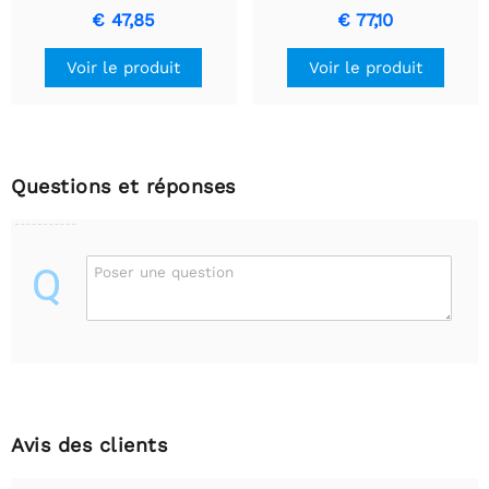
× 38 mm, 2,8 V, 1,7
pas/Rev, 57×41 mm, 5,7 V,
€ 47,85
€ 77,10
A/phase
1 A/Phase
Voir le produit
Voir le produit
Questions et réponses
Q
Poser une question
Avis des clients