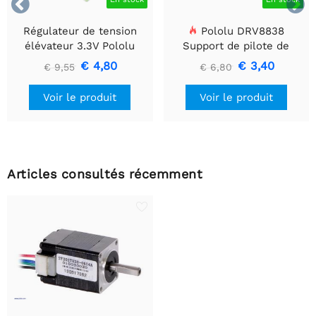


Régulateur de tension
Pololu DRV8838
élévateur 3.3V Pololu
Support de pilote de
U1V10F3
moteur CC à balais simple
€ 4,80
€ 3,40
€ 9,55
€ 6,80
Voir le produit
Voir le produit
Articles consultés récemment