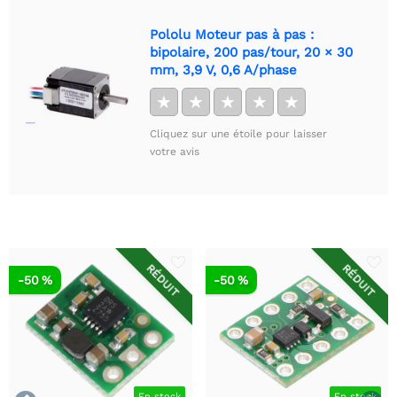
Pololu Moteur pas à pas :
bipolaire, 200 pas/tour, 20 × 30
mm, 3,9 V, 0,6 A/phase
★
★
★
★
★
Cliquez sur une étoile pour laisser
votre avis
RÉDUIT
RÉDUIT
-50 %
-50 %
En stock
En stock