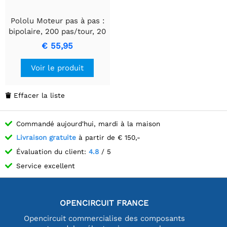
Pololu Moteur pas à pas :
bipolaire, 200 pas/tour, 20
× 30 mm, 3,9 V, 0,6
€ 55,95
A/phase
Voir le produit
Effacer la liste

Commandé aujourd'hui, mardi à la maison
Livraison gratuite
à partir de € 150,-
Évaluation du client:
4.8
/ 5
Service excellent
OPENCIRCUIT FRANCE
Opencircuit commercialise des composants