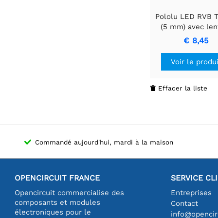
Pololu LED RVB T
(5 mm) avec lent
diffuse (paquet 
€ 8,45
Voir le produ
Effacer la liste

Commandé aujourd'hui, mardi à la maison
OPENCIRCUIT FRANCE
SERVICE CL
Opencircuit commercialise des
Entreprises
composants et modules
Contact
électroniques pour le
info@opencirc