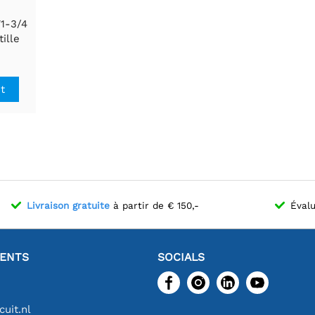
1-3/4
ille
de 5)
it
Livraison gratuite
à partir de € 150,-
Évalu
IENTS
SOCIALS
uit.nl