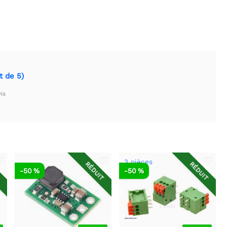
t de 5)
is
3 pièces
T
RÉDUIT
RÉDUIT
-50 %
-50 %