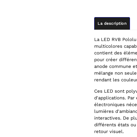
La description
La LED RVB Pololu 
multicolores capab
contient des éléme
pour créer différe
anode commune et s
mélange non seulem
rendant les couleur
Ces LED sont polyv
d'applications. Par
électroniques néce
lumières d'ambiance
interactives. De pl
différents états ou
retour visuel.