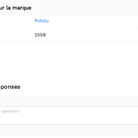
ur la marque
Pololu
2558
éponses
 question