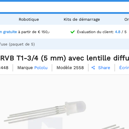
Robotique
Kits de démarrage
Or
n gratuite
à partir de € 150,-
Évaluation du client:
4.8
/ 5
fuse (paquet de 5)
RVB T1-3/4 (5 mm) avec lentille diff
1448
Marque
Pololu
Modèle
2558
Écri
Share
