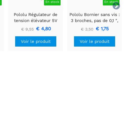
k
En stock
En stock

Pololu Régulateur de
Pololu Bornier sans vis :
tension élévateur 5V
3 broches, pas de 0,1 ″,
U3V16F5
entrée latérale (paquet
€ 4,80
€ 1,75
€ 9,55
€ 3,50
de 3)
Voir le produit
Voir le produit