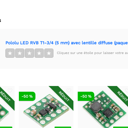
s
Pololu LED RVB T1-3/4 (5 mm) avec lentille diffuse (paque
★
★
★
★
★
Cliquez sur une étoile pour laisser votre av
RÉDUIT
RÉDUIT
RÉDUI
-50 %
-50 %