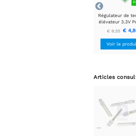
E

Régulateur de te
élévateur 3.3V P
U1V10F3
€ 4,8
€ 9,55
Voir le produ
Articles consu