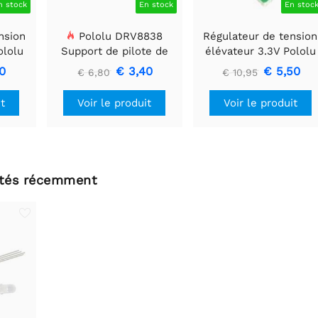
n stock
En stock
En stoc
nsion
Pololu DRV8838
Régulateur de tension
ololu
Support de pilote de
élévateur 3.3V Pololu
moteur CC à balais
U1V11F3
0
€ 3,40
€ 5,50
€ 6,80
€ 10,95
simple
it
Voir le produit
Voir le produit
ltés récemment