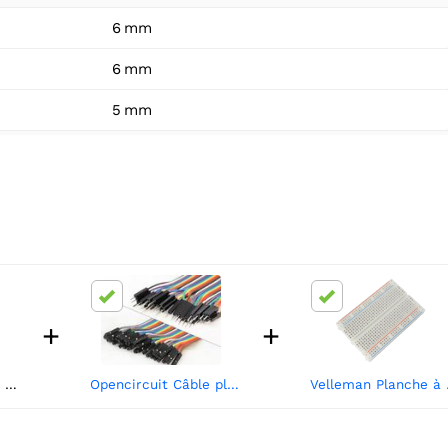
6 mm
6 mm
5 mm
+
+
Opencircuit Bouton tactile 6x6x5mm - 25 pièces
Opencircuit Câble plat Mâle-Femelle 20 cm 40 pièces
Vellema