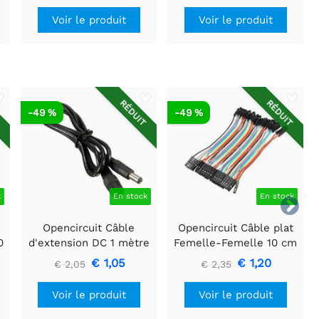
Voir le produit
Voir le produit
T
RÉDUIT
RÉDUIT
-49 %
-49 %
k
En stock
En stock

Opencircuit Câble
Opencircuit Câble plat
0
d'extension DC 1 mètre
Femelle-Femelle 10 cm
5,5 mm x 2,1 mm
40 pièces
€ 1,05
€ 1,20
€ 2,05
€ 2,35
Voir le produit
Voir le produit