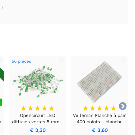
is
50 pièces
T
k

e
Opencircuit LED
Velleman Planche à pain
à
diffuses vertes 5 mm -
400 points - blanche
50 pièces
€ 2,30
€ 3,60