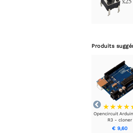
Produits suggé

Opencircuit Ardui
R3 - cloner
€ 9,60