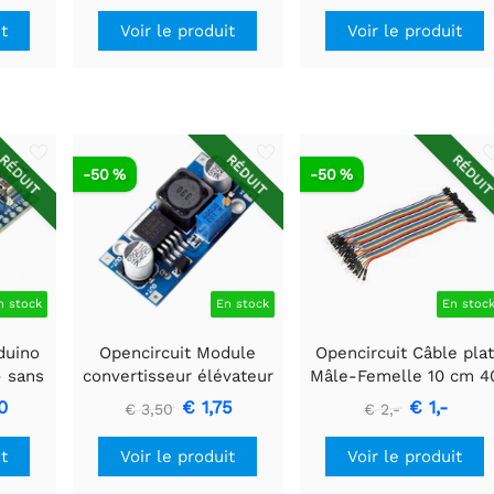
it
Voir le produit
Voir le produit
RÉDUIT
RÉDUIT
RÉDUI
-50 %
-50 %
n stock
En stock
En stoc
duino
Opencircuit Module
Opencircuit Câble plat
- sans
convertisseur élévateur
Mâle-Femelle 10 cm 4
5V - 35V XL6009
pièces
0
€ 1,75
€ 1,-
€ 3,50
€ 2,-
it
Voir le produit
Voir le produit