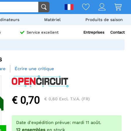
dinateurs
Matériel
Produits de saison
Entreprises
Contact
5
Service excellent
s
Écrire une critique
are
€ 0,70
€ 0,60
Excl. T.V.A. (FR)
Date d'expédition prévue: mardi 11 août.
12
ensembles
en stock
%