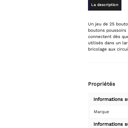
La description
Un jeu de 25 bouto
boutons poussoirs s
connectent dès que
utilisés dans un la
bricolage aux circu
Propriétés
Informations s
Marque
Informations su