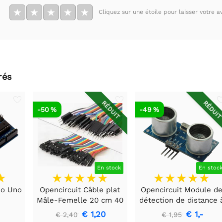
★
★
★
★
★
Cliquez sur une étoile pour laisser votre av
rés
RÉDUIT
RÉDUI
-50 %
-49 %
En stock
En stoc
no Uno
Opencircuit Câble plat
Opencircuit Module d
Mâle-Femelle 20 cm 40
détection de distance 
pièces
ultrasons HC-SR04
€ 1,20
€ 1,-
€ 2,40
€ 1,95