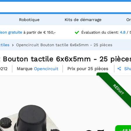
Robotique
Kits de démarrage
Or
ison gratuite
à partir de € 150,-
Évaluation du client:
4.8
/ 
tiles
Opencircuit Bouton tactile 6x6x5mm - 25 pièces
t Bouton tactile 6x6x5mm - 25 pièce
0212
Marque
Opencircuit
Prix pour 25 pièces
Sh

RÉDUIT
-48 