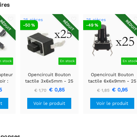
ires
25 pièces
25 pièces
RÉDUIT
RÉDUIT
RÉDUI
-50 %
-49 %
n stock
En stock
En stoc
upteur
Opencircuit Bouton
Opencircuit Bouton
ir :
tactile 3x6x5mm - 25
tactile 6x6x9mm - 25
cuit
pièces
pièces
5
€ 0,85
€ 0,95
€ 1,70
€ 1,85
hes,
uet de
it
Voir le produit
Voir le produit
éponses