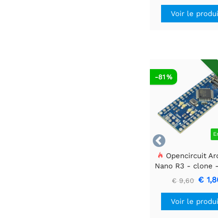
Voir le produ
-81 %
E

Opencircuit Ar
Nano R3 - clone 
en-têtes
€ 1,8
€ 9,60
Voir le produ