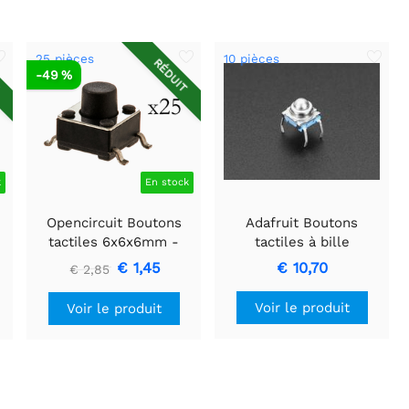
25 pièces
10 pièces
T
RÉDUIT
-49 %
k
En stock
Opencircuit Boutons
Adafruit Boutons
tactiles 6x6x6mm -
tactiles à bille
SMD - 25 pièces
métallique (6 mm) x 10
€ 1,45
€ 10,70
€ 2,85
Voir le produit
Voir le produit