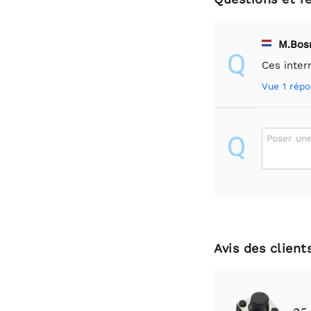
M.Bo
Q
Ces inter
Vue
1 répo
Q
Poser une
Avis des client