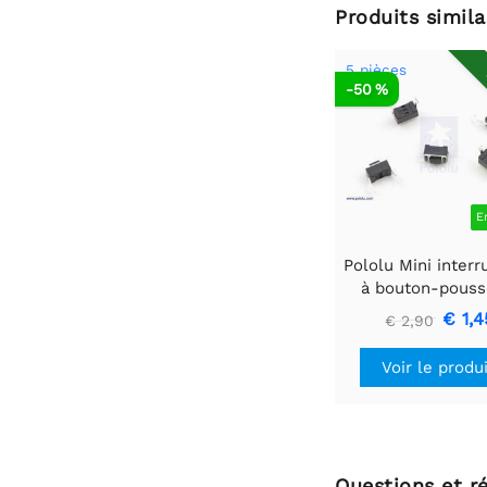
Produits simila
5 pièces
-50 %
E
Pololu Mini interr
à bouton-pousso
montage sur cir
€ 1,4
€ 2,90
imprimé, 2 broc
SPST, 50 mA (paq
Voir le produ
5)
Questions et r