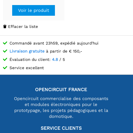
Voir le produit
Effacer la liste

Commandé avant 23h59, expédié aujourd'hui
Livraison gratuite
à partir de € 150,-
Évaluation du client:
4.8
/ 5
Service excellent
OPENCIRCUIT FRANCE
Opencircuit commercialise des composants
et modules électroniques pour le
prototypage, les projets pédagogiques et la
domotique.
SERVICE CLIENTS