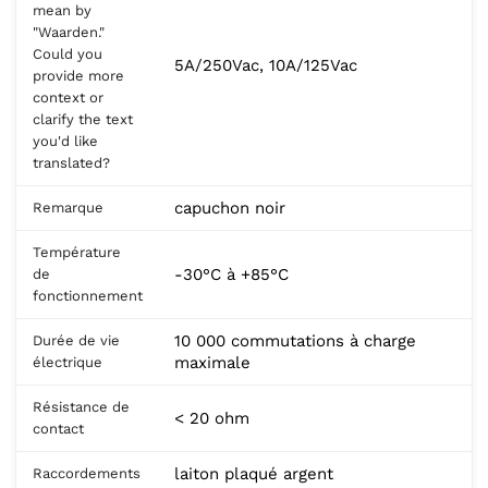
mean by
"Waarden."
Could you
5A/250Vac, 10A/125Vac
provide more
context or
clarify the text
you'd like
translated?
capuchon noir
Remarque
Température
-30°C à +85°C
de
fonctionnement
10 000 commutations à charge
Durée de vie
maximale
électrique
Résistance de
< 20 ohm
contact
laiton plaqué argent
Raccordements