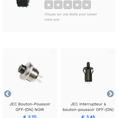
★
★
★
★
★
Cliquez sur une étoile pour laisser
votre avis


JEC Bouton-Poussoir
JEC Interrupteur à
OFF-(ON) NOIR
bouton-poussoir OFF-(ON)
NOIR 1A - 250V
€ 3,70
€ 3,45