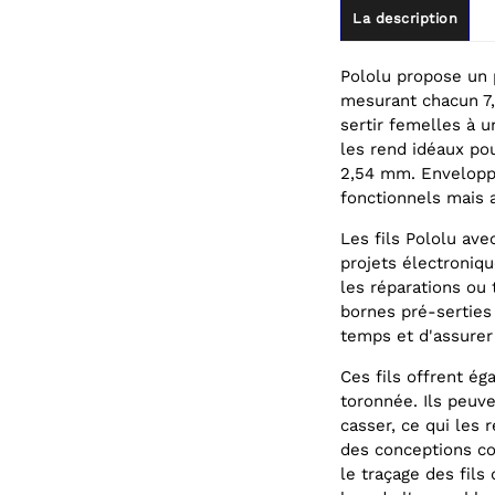
La description
Pololu propose un 
mesurant chacun 7,
sertir femelles à u
les rend idéaux po
2,54 mm. Enveloppé
fonctionnels mais a
Les fils Pololu ave
projets électroniqu
les réparations ou 
bornes pré-serties
temps et d'assurer
Ces fils offrent ég
toronnée. Ils peuv
casser, ce qui les 
des conceptions com
le traçage des fils