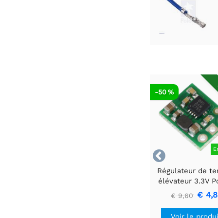
-50 %
E

Régulateur de te
élévateur 3.3V P
U1V10F3
€ 4,
€ 9,60
Voir le produ