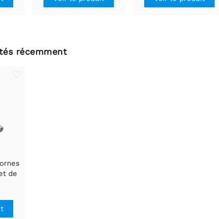
ltés récemment
bornes
et de
ge
it