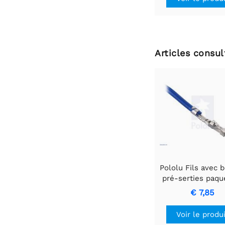
Articles consu
Pololu Fils avec 
pré-serties paqu
10 MF 3" rou
€ 7,85
Voir le produ