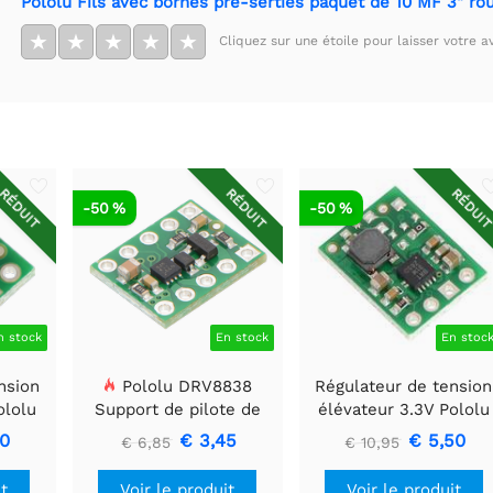
Pololu Fils avec bornes pré-serties paquet de 10 MF 3" ro
★
★
★
★
★
Cliquez sur une étoile pour laisser votre av
RÉDUIT
RÉDUIT
RÉDUI
-50 %
-50 %
n stock
En stock
En stoc
nsion
Pololu DRV8838
Régulateur de tension
ololu
Support de pilote de
élévateur 3.3V Pololu
moteur CC à balais
U1V11F3
80
€ 3,45
€ 5,50
€ 6,85
€ 10,95
simple
it
Voir le produit
Voir le produit