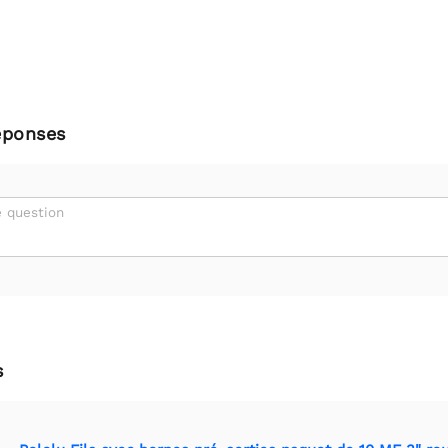
éponses
 question
s