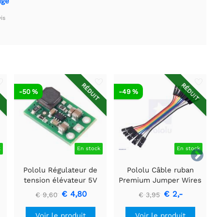
uge
is
T
RÉDUIT
RÉDUIT
-50 %
-49 %
k
En stock
En stock

Pololu Régulateur de
Pololu Câble ruban
tension élévateur 5V
Premium Jumper Wires
U3V16F5
10 couleurs FF 6" (15
€ 4,80
€ 2,-
€ 9,60
€ 3,95
cm)
Voir le produit
Voir le produit