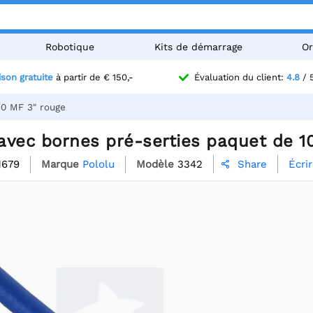
Robotique
Kits de démarrage
Or
ison gratuite
à partir de € 150,-
Évaluation du client:
4.8
/ 
10 MF 3" rouge
 avec bornes pré-serties paquet de 1
1679
Marque
Pololu
Modèle
3342
Écri
Share
