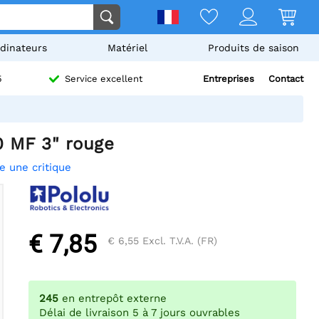
dinateurs
Matériel
Produits de saison
Entreprises
Contact
5
Service excellent
0 MF 3" rouge
re une critique
€ 7,85
€ 6,55
Excl. T.V.A. (FR)
245
en entrepôt externe
Délai de livraison 5 à 7 jours ouvrables