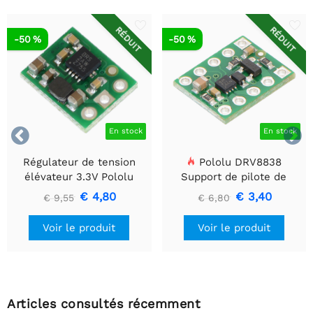
RÉDUIT
RÉDUIT
-50 %
-50 %


En stock
En stock
Régulateur de tension
Pololu DRV8838
élévateur 3.3V Pololu
Support de pilote de
U1V10F3
moteur CC à balais simple
€ 4,80
€ 3,40
€ 9,55
€ 6,80
Voir le produit
Voir le produit
Articles consultés récemment