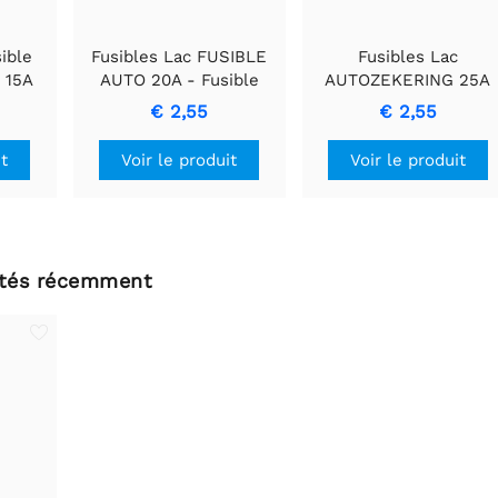
ible
Fusibles Lac FUSIBLE
Fusibles Lac
 15A
AUTO 20A - Fusible
AUTOZEKERING 25A
NG
automobile 20 ampères
(TRANSPARENT) -
€ 2,55
€ 2,55
pour protection de
Protection de circuit
câblage
véhicule fiable
it
Voir le produit
Voir le produit
ltés récemment