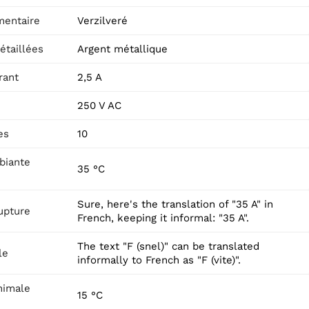
mentaire
Verzilveré
étaillées
Argent métallique
rant
2,5 A
250 V AC
es
10
biante
35 °C
Sure, here's the translation of "35 A" in
upture
French, keeping it informal: "35 A".
The text "F (snel)" can be translated
le
informally to French as "F (vite)".
nimale
15 °C