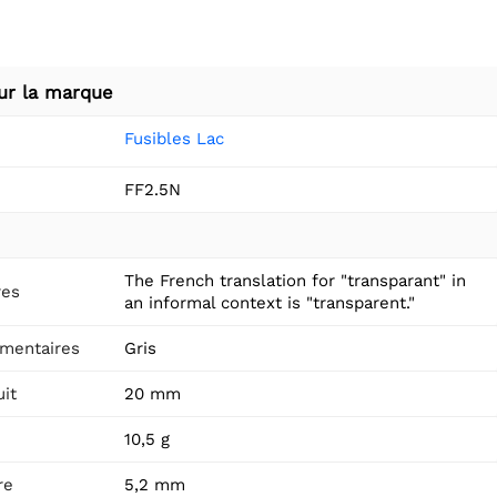
ur la marque
Fusibles Lac
FF2.5N
The French translation for "transparant" in
res
an informal context is "transparent."
mentaires
Gris
it
20 mm
10,5 g
re
5,2 mm