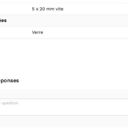
5 x 20 mm vite
ées
Verre
éponses
 question