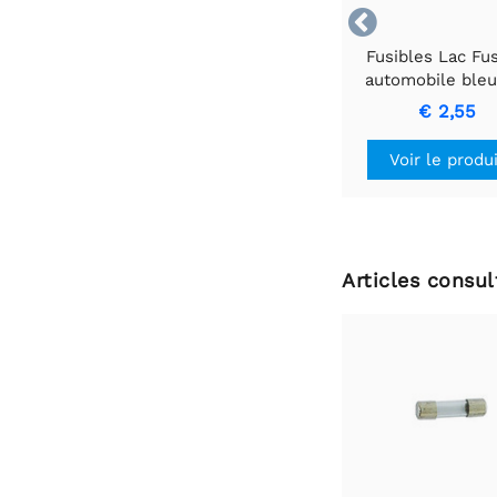

Fusibles Lac Fus
automobile bleu
AUTOZEKERI
€ 2,55
Voir le produ
Articles consu