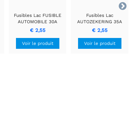

Fusibles Lac FUSIBLE
Fusibles Lac
AUTOMOBILE 30A
AUTOZEKERING 35A
(VERT) - Fusible pour
Protection contre les
€ 2,55
€ 2,55
protection de circuit
surintensités fiable
Voir le produit
Voir le produit