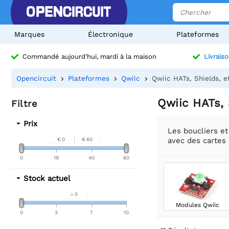
Marques
Électronique
Plateformes
Commandé aujourd'hui, mardi à la maison
Livraiso
Opencircuit
Plateformes
Qwiic
Qwiic HATs, Shields, e
Qwiic HATs, 
Filtre
Prix
Les boucliers e
avec des cartes
€ 0
€ 60
0
19
40
60
Stock actuel
≥ 0
Modules Qwiic
0
3
7
10