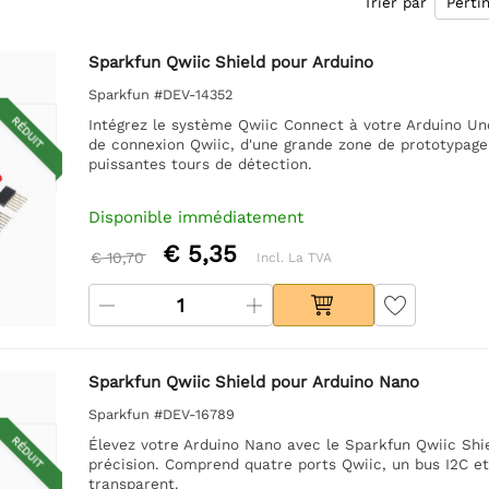
Trier par
Sparkfun Qwiic Shield pour Arduino
Sparkfun #DEV-14352
RÉDUIT
Intégrez le système Qwiic Connect à votre Arduino Uno 
de connexion Qwiic, d'une grande zone de prototypage 
puissantes tours de détection.
Disponible immédiatement
€ 5,35
€ 10,70
Incl. La TVA
Sparkfun Qwiic Shield pour Arduino Nano
Sparkfun #DEV-16789
RÉDUIT
Élevez votre Arduino Nano avec le Sparkfun Qwiic Shie
précision. Comprend quatre ports Qwiic, un bus I2C e
transparent.