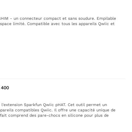
 SHIM - un connecteur compact et sans soudure. Empilable
 espace limité. Compatible avec tous les appareils Qwiic et
 400
 l'extension Sparkfun Qwiic pHAT. Cet outil permet un
pareils compatibles Qwiic. Il offre une capacité unique de
rfait comprend des pare-chocs en silicone pour plus de