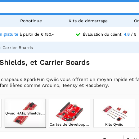
Robotique
Kits de démarrage
Or
n gratuite
à partir de € 150,-
Évaluation du client:
4.8
/ 5
t Carrier Boards
Shields, et Carrier Boards
t chapeaux SparkFun Qwiic vous offrent un moyen rapide et f
 familières comme Arduino, Teensy et Raspberry.
Qwiic HATs, Shields, et Carrier Boards
Cartes de développement Qwiic
Kits Qwiic