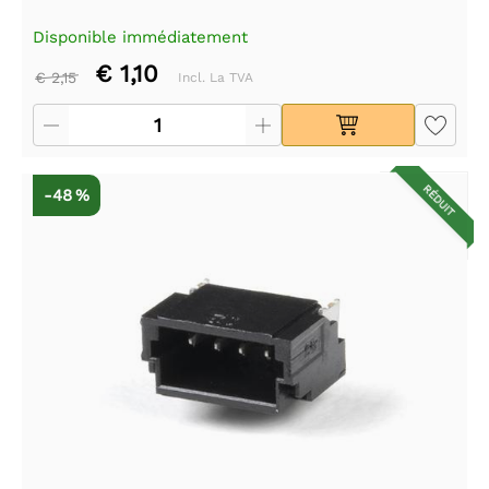
Disponible immédiatement
€ 1,10
€ 2,15
Incl. La TVA
RÉDUIT
-48 %