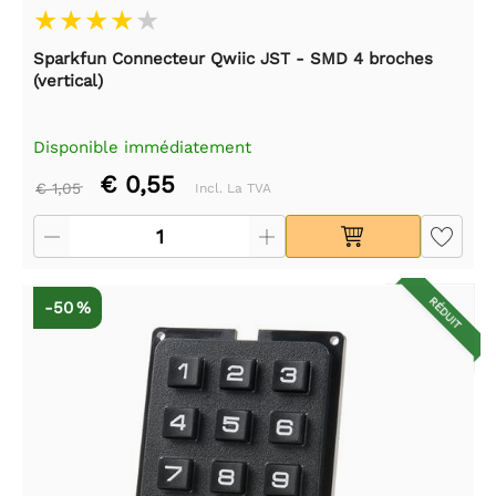
Sparkfun Connecteur Qwiic JST - SMD 4 broches
(vertical)
Disponible immédiatement
€ 0,55
€ 1,05
Incl. La TVA
RÉDUIT
-50 %