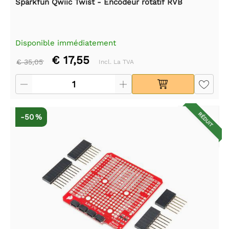
Sparkfun Qwiic Twist - Encodeur rotatif RVB
Disponible immédiatement
€ 17,55
€ 35,05
Incl. La TVA
RÉDUIT
-50 %