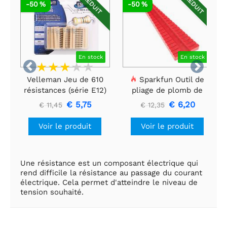
RÉDUIT
RÉDUIT
-50 %
-50 %
En stock
En stock


Velleman Jeu de 610
Sparkfun Outil de
résistances (série E12)
pliage de plomb de
- 1/4W - 5%
résistance
€ 5,75
€ 6,20
€ 11,45
€ 12,35
Voir le produit
Voir le produit
Une résistance est un composant électrique qui
rend difficile la résistance au passage du courant
électrique. Cela permet d'atteindre le niveau de
tension souhaité.