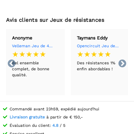
Avis clients sur Jeux de résistances
Anonyme
Taymans Eddy
Velleman Jeu de 480 résistances (série E3) - 1/4W - 5%
Opencircuit Jeu de résistances 1% 600 pièces 30 valeurs


Bel ensemble
Des résistances 1%
complet, de bonne
enfin abordables !
qualité.
Commandé avant 23h59, expédié aujourd'hui
Livraison gratuite
à partir de € 150,-
Évaluation du client:
4.8
/ 5
Service excellent