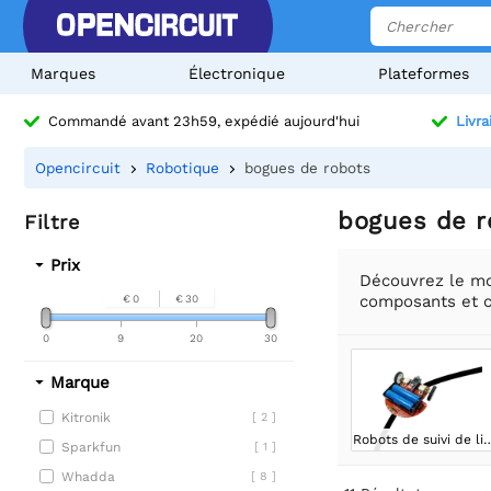
Marques
Électronique
Plateformes
Commandé avant 23h59, expédié aujourd'hui
Livra
Opencircuit
Robotique
bogues de robots
bogues de r
Filtre
Prix
Découvrez le mo
composants et c
€ 0
€ 30
0
9
20
30
Marque
Kitronik
[ 2 ]
Robots de suivi 
Sparkfun
[ 1 ]
Whadda
[ 8 ]