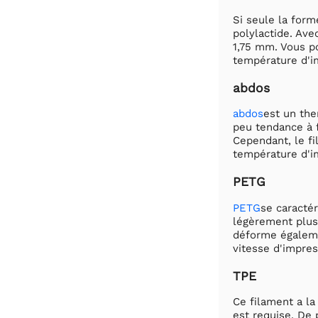
Si seule la form
polylactide. Ave
1,75 mm. Vous po
température d'i
abdos
abdos
est un the
peu tendance à f
Cependant, le f
température d'i
PETG
PETG
se caractér
légèrement plus
déforme égaleme
vitesse d'impre
TPE
Ce filament a la
est requise. De 