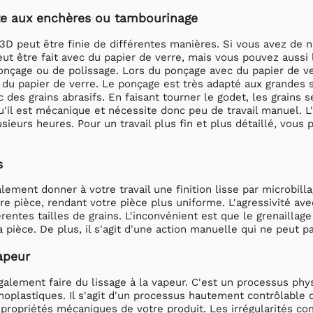
te aux enchères ou tambourinage
D peut être finie de différentes manières. Si vous avez de 
ut être fait avec du papier de verre, mais vous pouvez aussi 
nçage ou de polissage. Lors du ponçage avec du papier de ver
in du papier de verre. Le ponçage est très adapté aux grandes
c des grains abrasifs. En faisant tourner le godet, les grains 
u'il est mécanique et nécessite donc peu de travail manuel. L'
sieurs heures. Pour un travail plus fin et plus détaillé, vou
s
ement donner à votre travail une finition lisse par microbill
re pièce, rendant votre pièce plus uniforme. L'agressivité ave
érentes tailles de grains. L'inconvénient est que le grenaillage
 pièce. De plus, il s'agit d'une action manuelle qui ne peut p
vapeur
lement faire du lissage à la vapeur. C'est un processus phys
plastiques. Il s'agit d'un processus hautement contrôlable q
 propriétés mécaniques de votre produit. Les irrégularités c