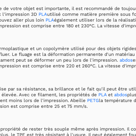
e de votre objet est importante, il est recommandé de toujo
c l'impression 3D
PLA
utilisé comme matière première sous fo
uvez aller plus loin
PLA
également utiliser lors de la réalisa
mpression est comprise entre 180 et 230°C. La vitesse d'impr
rmoplastique et un copolymère utilisé pour des objets rigides
luer. Le fluage est la déformation permanente d'un matériau
ilament peut se déformer un peu lors de l'impression.
abdos
e
mpression est comprise entre 220 et 260°C. La vitesse d'impr
ise par sa résistance, sa brillance et le fait qu'il peut être
 élevée. Avec ce filament, les propriétés de
PLA
et
abdos
plus
nt moins lors de l'impression. Abeille
PETG
la température d
ssion est comprise entre 25 et 75 mm/s.
 propriété de rester très souple même après impression. Il co
plus, le TPE est très résistant à l'usure. Il peut également 