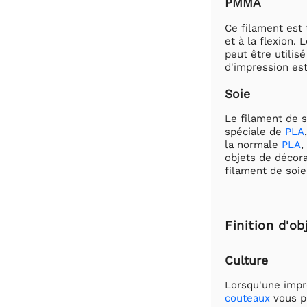
PMMA
Ce filament est 
et à la flexion.
peut être utilis
d'impression es
Soie
Le filament de s
spéciale de
PLA
la normale
PLA
,
objets de décora
filament de soi
Finition d'o
Culture
Lorsqu'une impr
couteaux
vous po