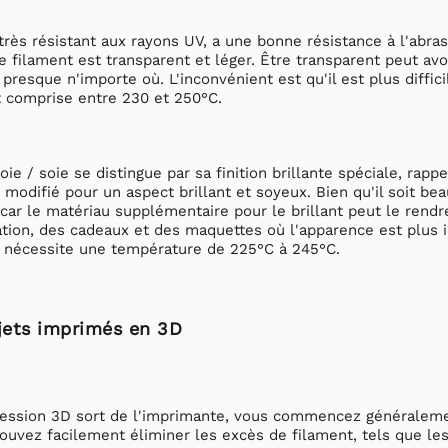
très résistant aux rayons UV, a une bonne résistance à l'abras
 Le filament est transparent et léger. Être transparent peut
é presque n'importe où. L'inconvénient est qu'il est plus diffi
t comprise entre 230 et 250°C.
oie / soie se distingue par sa finition brillante spéciale, rap
, modifié pour un aspect brillant et soyeux. Bien qu'il soit be
 car le matériau supplémentaire pour le brillant peut le rendre
tion, des cadeaux et des maquettes où l'apparence est plus i
e nécessite une température de 225°C à 245°C.
bjets imprimés en 3D
ession 3D sort de l'imprimante, vous commencez généralement
uvez facilement éliminer les excès de filament, tels que les 