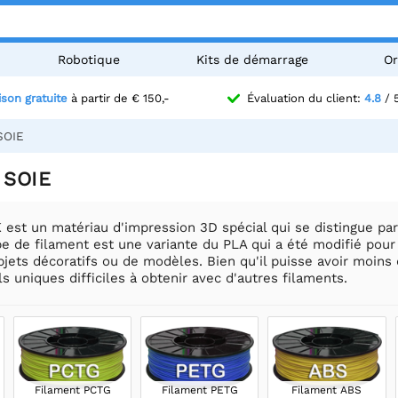
Robotique
Kits de démarrage
Or
ison gratuite
à partir de € 150,-
Évaluation du client:
4.8
/ 
SOIE
 SOIE
est un matériau d'impression 3D spécial qui se distingue par sa
pe de filament est une variante du PLA qui a été modifié pour 
bjets décoratifs ou de modèles. Bien qu'il puisse avoir moins d
ls uniques difficiles à obtenir avec d'autres filaments.
Filament PCTG
Filament PETG
Filament ABS