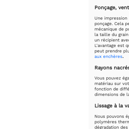
Ponçage, ven
Une impression 3
ponçage. Cela pe
mécanique de po
la taille du gra
un récipient ave
L'avantage est q
peut prendre plu
aux enchères
.
Rayons nacré
Vous pouvez égal
matériau sur vot
fonction de diff
dimensions de la
Lissage à la 
Nous pouvons éga
polymères thermo
dégradation des