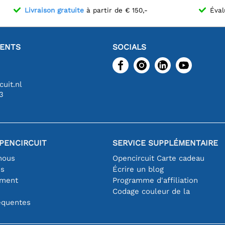
Livraison gratuite
à partir de € 150,-
Éval
IENTS
SOCIALS
uit.nl
3
PENCIRCUIT
SERVICE SUPPLÉMENTAIRE
nous
Opencircuit Carte cadeau
es
Écrire un blog
iment
Programme d'affiliation
Codage couleur de la
équentes