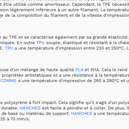
t être utilisé comme amortisseur. Cependant, le TPE nécessi
sion légèrement inférieure à un autre filament. La températ
 de la composition du filament et de la vitesse d'impressio
 au TPE et se caractérise également par sa grande élasticité. Il
imiques. En outre
TPU
souple, élastique et résistant à la chal
PE.
TPU
a une température d'impression entre 220 et 250°C. L
ose d'un mélange de haute qualité
PLA
et PHA. Cela le rend 
es propriétés antistatiques et a une résistance à la températu
.
COMME
a une température d'impression de 260 à 280°C et u
ie polysyrène à fort impact. Cela signifie qu'il s'agit d'un po
t durable.
HANCHES
est facile à peindre et à coller. De plus, 
de base ou matériau de support.
HANCHES
a une températur
 25 à 70 mm/s.