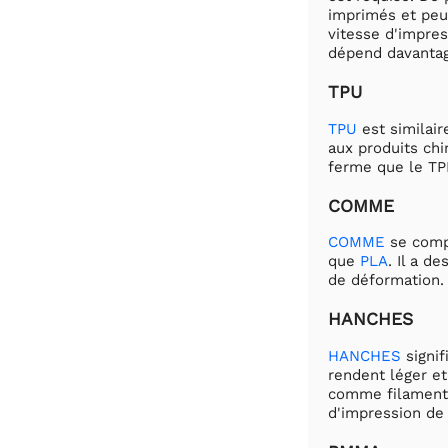
imprimés et peu
vitesse d'impres
dépend davantage
TPU
TPU
est similaire
aux produits ch
ferme que le T
COMME
COMME
se comp
que
PLA
. Il a d
de déformation
HANCHES
HANCHES
signif
rendent léger e
comme filament 
d'impression de