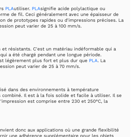
urs
PLA
utiliser.
PLA
signifie acide polylactique ou
rme de fil. Ceci généralement avec une épaisseur de
tion de prototypes rapides ou d'impressions précises. La
ession peut varier de 25 à 100 mm/s.
 et résistants. C'est un matériau indéformable qui a
 qui a été chargé pendant une longue période.
st légèrement plus fort et plus dur que
PLA
. La
ession peut varier de 25 à 70 mm/s.
 utilisé dans des environnements à température
 combiné. Il est à la fois solide et facile à utiliser. Il se
'impression est comprise entre 230 et 250°C, la
nvient donc aux applications où une grande flexibilité
fournir une adhérence supplémentaire pour les objets