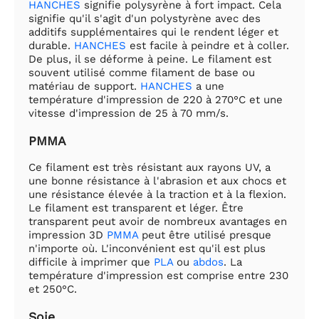
HANCHES
signifie polysyrène à fort impact. Cela
signifie qu'il s'agit d'un polystyrène avec des
additifs supplémentaires qui le rendent léger et
durable.
HANCHES
est facile à peindre et à coller.
De plus, il se déforme à peine. Le filament est
souvent utilisé comme filament de base ou
matériau de support.
HANCHES
a une
température d'impression de 220 à 270°C et une
vitesse d'impression de 25 à 70 mm/s.
PMMA
Ce filament est très résistant aux rayons UV, a
une bonne résistance à l'abrasion et aux chocs et
une résistance élevée à la traction et à la flexion.
Le filament est transparent et léger. Être
transparent peut avoir de nombreux avantages en
impression 3D
PMMA
peut être utilisé presque
n'importe où. L'inconvénient est qu'il est plus
difficile à imprimer que
PLA
ou
abdos
. La
température d'impression est comprise entre 230
et 250°C.
Soie