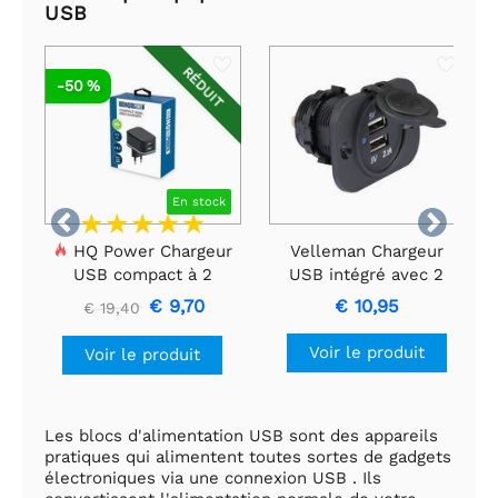
USB
RÉDUIT
-50 %
En stock


HQ Power Chargeur
Velleman Chargeur
USB compact à 2
USB intégré avec 2
ports – Charge
ports et couvercle
€ 9,70
€ 10,95
€ 19,40
intelligente 17 W, noir
anti-éclaboussures –
12–24 V à 5 V/2,1 A
Voir le produit
Voir le produit
Les blocs d'alimentation USB sont des appareils
pratiques qui alimentent toutes sortes de gadgets
électroniques via une connexion USB . Ils