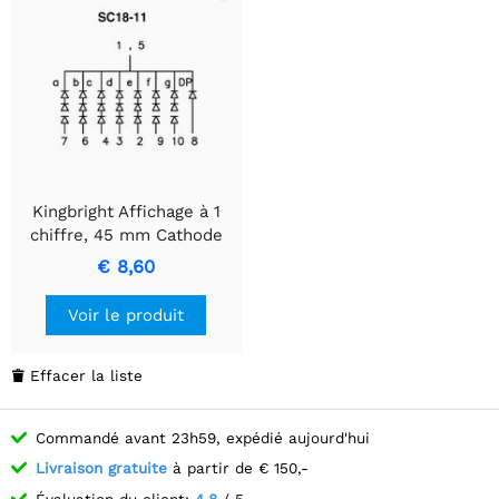
Kingbright Affichage à 1
chiffre, 45 mm Cathode
Commune Super Rouge
€ 8,60
Voir le produit
Effacer la liste

Commandé avant 23h59, expédié aujourd'hui
Livraison gratuite
à partir de € 150,-
Évaluation du client:
4.8
/ 5