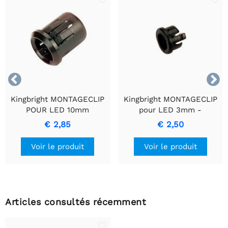


Kingbright MONTAGECLIP
Kingbright MONTAGECLIP
POUR LED 10mm
pour LED 3mm -
Installation sans couture
€ 2,85
€ 2,50
et stabilité
Voir le produit
Voir le produit
Articles consultés récemment