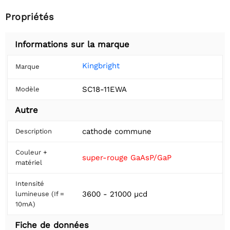
Propriétés
Informations sur la marque
Kingbright
Marque
SC18-11EWA
Modèle
Autre
cathode commune
Description
Couleur +
super-rouge GaAsP/GaP
matériel
Intensité
3600 - 21000 µcd
lumineuse (If =
10mA)
Fiche de données