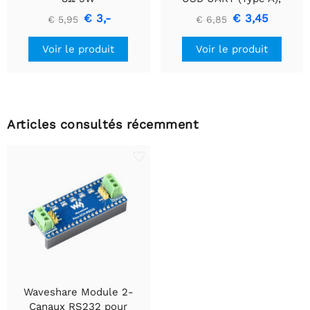
Module de communication
€ 3,-
€ 3,45
€ 5,95
€ 6,85
USB vers TTL (UART)
Voir le produit
Voir le produit
Articles consultés récemment
Waveshare Module 2-
Canaux RS232 pour