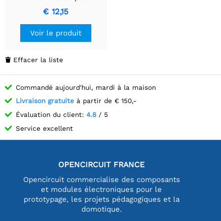
Raspberry Pi Pico,
€ 12,15
Transcepteur SP3232EEN,
UART vers RS232
Voir le produit
Effacer la liste

Commandé aujourd'hui, mardi à la maison
Livraison gratuite
à partir de € 150,-
Évaluation du client:
4.8
/ 5
Service excellent
OPENCIRCUIT FRANCE
Opencircuit commercialise des composants
et modules électroniques pour le
prototypage, les projets pédagogiques et la
domotique.