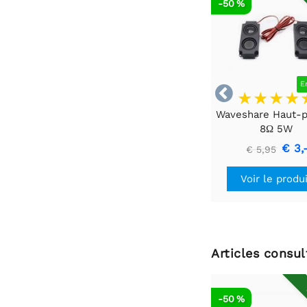
-50 %
E

Waveshare Haut-p
8Ω 5W
€ 3,
€ 5,95
Voir le produ
Articles consu
-50 %