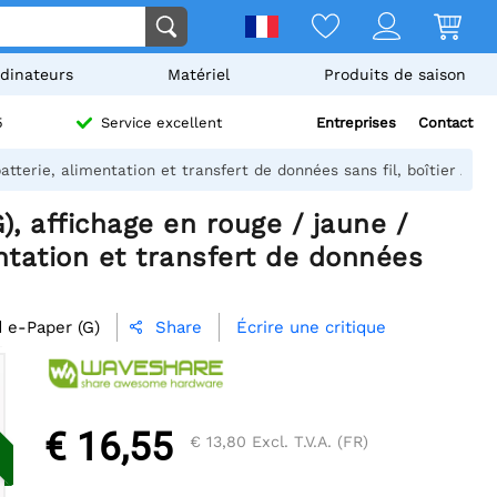
dinateurs
Matériel
Produits de saison
Entreprises
Contact
5
Service excellent
tterie, alimentation et transfert de données sans fil, boîtier ABS 
, affichage en rouge / jaune /
entation et transfert de données
 e-Paper (G)
Écrire une critique
Share

€ 16,55
€ 13,80
Excl. T.V.A. (FR)