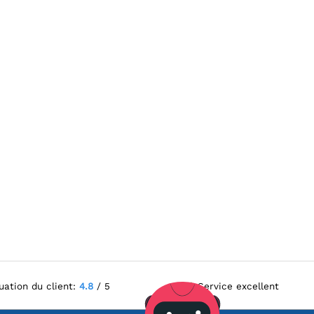
uation du client:
4.8
/ 5
Service excellent