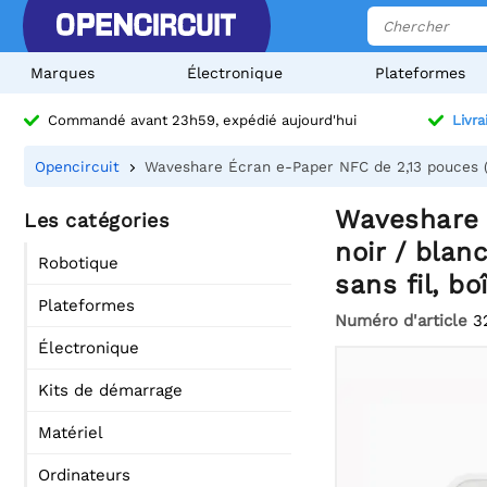
Marques
Électronique
Plateformes
Commandé avant 23h59, expédié aujourd'hui
Livra
Opencircuit
Waveshare Écran e-Paper NFC de 2,13 pouces (G)
Waveshare É
Les catégories
noir / blan
Robotique
sans fil, bo
Plateformes
Numéro d'article
3
Électronique
Kits de démarrage
Matériel
Ordinateurs