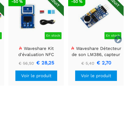
T
RÉDUIT
RÉDUIT
-50 %
-50 %
k
En stock
En stock

Waveshare Kit
Waveshare Détecteur
d'évaluation NFC
de son LM386, capteur
l
ST25R3911B, lecteur
de son, compatible avec
€ 28,25
€ 2,70
€ 56,50
€ 5,40
NFC + carte TF + câble
Arduino.
USB
Voir le produit
Voir le produit