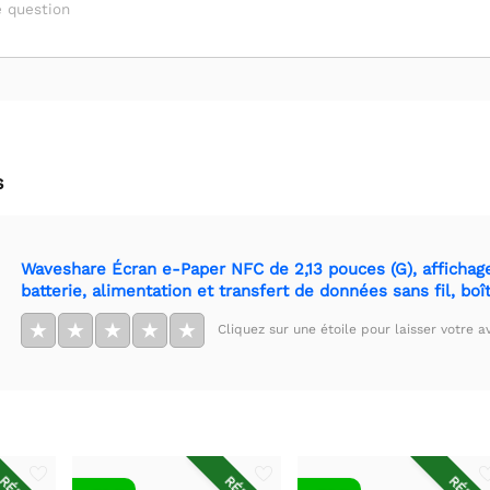
 question
s
Waveshare Écran e-Paper NFC de 2,13 pouces (G), affichage 
batterie, alimentation et transfert de données sans fil, boî
★
★
★
★
★
Cliquez sur une étoile pour laisser votre av