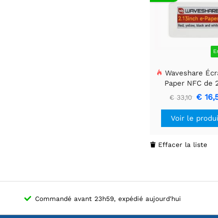
E
Waveshare Écr
Paper NFC de 2
pouces (G), affich
€ 16,
€ 33,10
rouge / jaune / n
blanc à 4 couleur
Voir le produ
de batterie,
alimentation 
transfert de do
Effacer la liste

sans fil, boîtier 
haute qualité
Commandé avant 23h59, expédié aujourd'hui