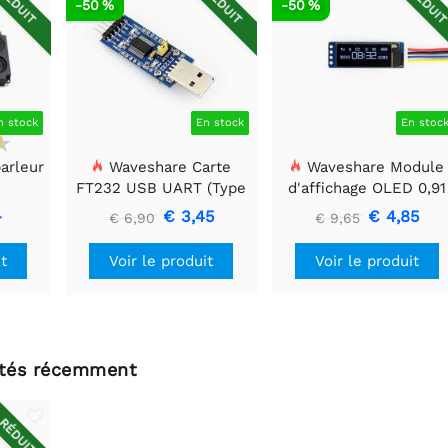
RÉDUIT
RÉDUIT
RÉDUI
-50 %
-50 %
n stock
En stock
En stoc
arleur
Waveshare Carte
Waveshare Module
FT232 USB UART (Type
d'affichage OLED 0,91
A), Module de
pouces, 128x32, Généra
-
€ 3,45
€ 4,85
€ 6,90
€ 9,65
communication USB
vers TTL (UART)
it
Voir le produit
Voir le produit
ltés récemment
RÉDUIT