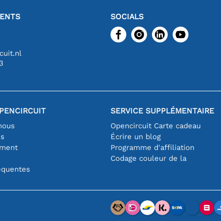
IENTS
SOCIALS
uit.nl
3
PENCIRCUIT
SERVICE SUPPLÉMENTAIRE
nous
Opencircuit Carte cadeau
es
Écrire un blog
iment
Programme d'affiliation
Codage couleur de la
équentes