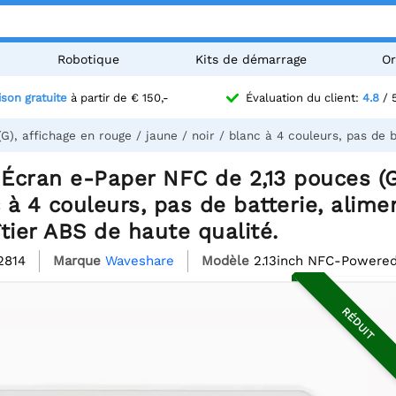
Robotique
Kits de démarrage
Or
ison gratuite
à partir de € 150,-
Évaluation du client:
4.8
/ 
, affichage en rouge / jaune / noir / blanc à 4 couleurs, pas de ba
cran e-Paper NFC de 2,13 pouces (G)
c à 4 couleurs, pas de batterie, alim
îtier ABS de haute qualité.
2814
Marque
Waveshare
Modèle
2.13inch NFC-Powered
RÉDUIT