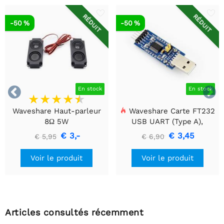
RÉDUIT
RÉDUIT
-50 %
-50 %


En stock
En stock
Waveshare Haut-parleur
Waveshare Carte FT232
8Ω 5W
USB UART (Type A),
Module de communication
€ 3,-
€ 3,45
€ 5,95
€ 6,90
USB vers TTL (UART)
Voir le produit
Voir le produit
Articles consultés récemment