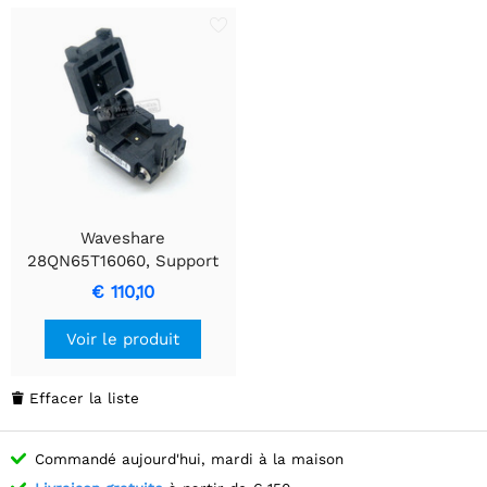
Waveshare
28QN65T16060, Support
de test et de rodage
€ 110,10
Voir le produit
Effacer la liste

Commandé aujourd'hui, mardi à la maison