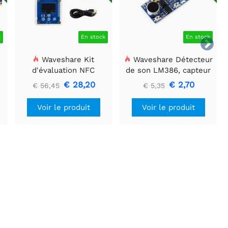
k
En stock
En stock

Waveshare Kit
Waveshare Détecteur
d'évaluation NFC
de son LM386, capteur
l
ST25R3911B, lecteur
de son, compatible avec
€ 28,20
€ 2,70
€ 56,45
€ 5,35
NFC + carte TF + câble
Arduino.
USB
Voir le produit
Voir le produit