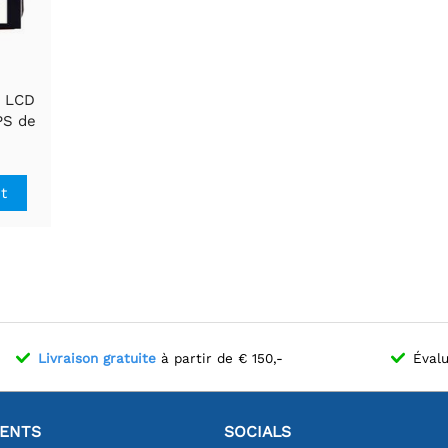
n LCD
IPS de
×800,
able
it
Livraison gratuite
à partir de € 150,-
Évalu
IENTS
SOCIALS