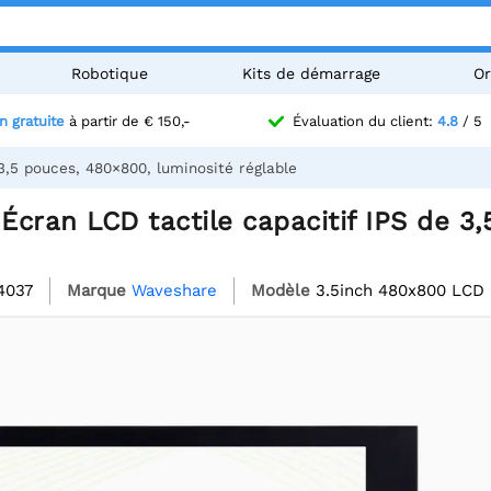
Robotique
Kits de démarrage
Or
n gratuite
à partir de € 150,-
Évaluation du client:
4.8
/ 5
3,5 pouces, 480×800, luminosité réglable
cran LCD tactile capacitif IPS de 3
4037
Marque
Waveshare
Modèle
3.5inch 480x800 LCD