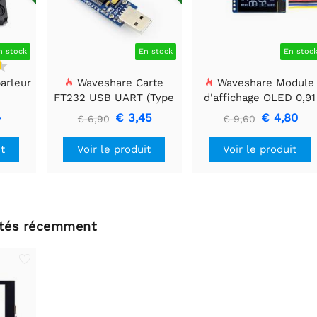
n stock
En stock
En stoc
arleur
Waveshare Carte
Waveshare Module
FT232 USB UART (Type
d'affichage OLED 0,91
A), Module de
pouces, 128x32, Généra
-
€ 3,45
€ 4,80
€ 6,90
€ 9,60
communication USB
vers TTL (UART)
it
Voir le produit
Voir le produit
ltés récemment