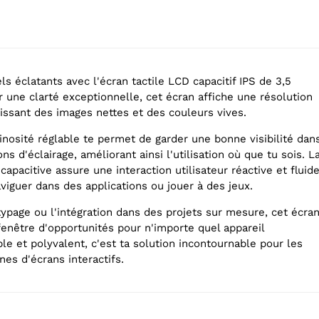
s éclatants avec l'écran tactile LCD capacitif IPS de 3,5
 une clarté exceptionnelle, cet écran affiche une résolution
issant des images nettes et des couleurs vives.
inosité réglable te permet de garder une bonne visibilité dan
ns d'éclairage, améliorant ainsi l'utilisation où que tu sois. L
capacitive assure une interaction utilisateur réactive et fluide
viguer dans des applications ou jouer à des jeux.
typage ou l'intégration dans des projets sur mesure, cet écra
fenêtre d'opportunités pour n'importe quel appareil
le et polyvalent, c'est ta solution incontournable pour les
es d'écrans interactifs.