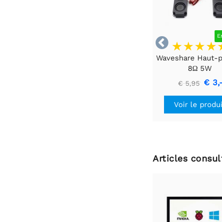
E

Waveshare Haut-p
8Ω 5W
€ 3,
€ 5,95
Voir le produ
Articles consu