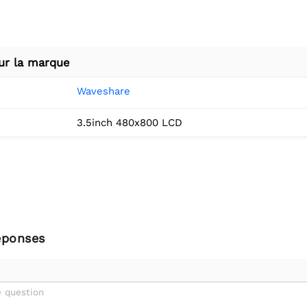
ur la marque
Waveshare
3.5inch 480x800 LCD
éponses
 question