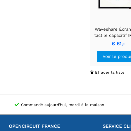
Waveshare Écra
tactile capacitif 
3,5 pouces, 480
€ 61,-
luminosité régl
Voir le produ
Effacer la liste

Commandé aujourd'hui, mardi à la maison
OPENCIRCUIT FRANCE
SERVICE CL