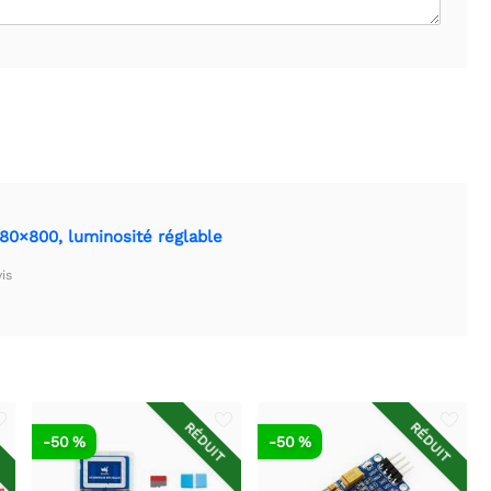
480×800, luminosité réglable
is
T
RÉDUIT
RÉDUIT
-50 %
-50 %