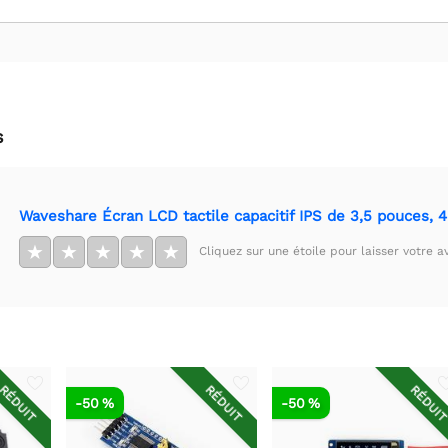
s
Waveshare Écran LCD tactile capacitif IPS de 3,5 pouces, 
★
★
★
★
★
Cliquez sur une étoile pour laisser votre av
RÉDUIT
RÉDUIT
RÉDUI
-50 %
-50 %