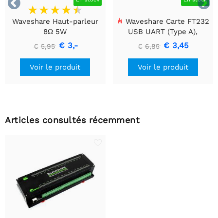


Waveshare Haut-parleur
Waveshare Carte FT232
8Ω 5W
USB UART (Type A),
Module de communication
€ 3,-
€ 3,45
€ 5,95
€ 6,85
USB vers TTL (UART)
Voir le produit
Voir le produit
Articles consultés récemment