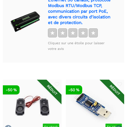
Modbus RTU/Modbus TCP,
communication par port PoE,
avec divers circuits d'isolation
et de protection.
★
★
★
★
★
Cliquez sur une étoile pour laisser
votre avis
RÉDUIT
RÉDUIT
-50 %
-50 %
En stock
En stock