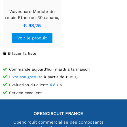
Waveshare Module de
relais Ethernet 30 canaux,
protocole Modbus
€ 93,25
RTU/Modbus TCP,
communication par port
Voir le produit
PoE, avec divers circuits
d'isolation et de
protection.
Effacer la liste

Commandé aujourd'hui, mardi à la maison
Livraison gratuite
à partir de € 150,-
Évaluation du client:
4.8
/ 5
Service excellent
OPENCIRCUIT FRANCE
Opencircuit commercialise des composants