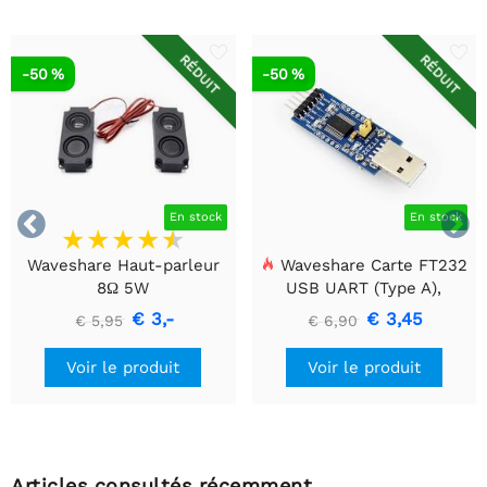
RÉDUIT
RÉDUIT
-50 %
-50 %


En stock
En stock
Waveshare Haut-parleur
Waveshare Carte FT232
8Ω 5W
USB UART (Type A),
Module de communication
€ 3,-
€ 3,45
€ 5,95
€ 6,90
USB vers TTL (UART)
Voir le produit
Voir le produit
Articles consultés récemment