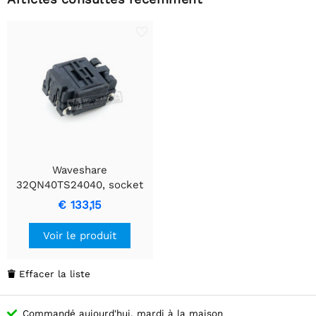
Waveshare
32QN40TS24040, socket
de test et de rodage
€ 133,15
Voir le produit
Effacer la liste

Commandé aujourd'hui, mardi à la maison