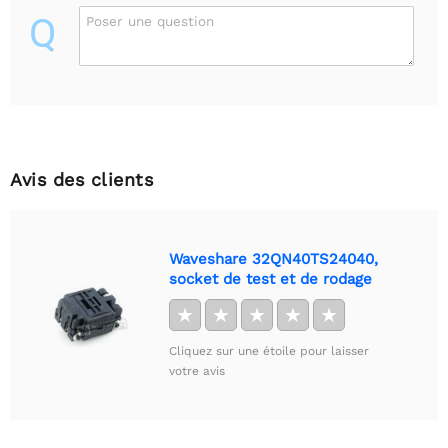
Q
Poser une question
Avis des clients
Waveshare 32QN40TS24040,
socket de test et de rodage
★
★
★
★
★
Cliquez sur une étoile pour laisser
votre avis