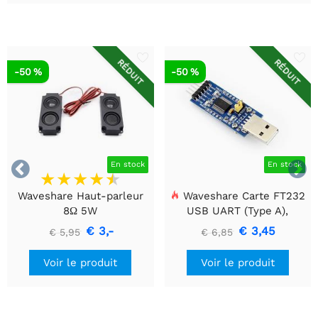
RÉDUIT
RÉDUIT
-50 %
-50 %


En stock
En stock
Waveshare Haut-parleur
Waveshare Carte FT232
8Ω 5W
USB UART (Type A),
Module de communication
€ 3,-
€ 3,45
€ 5,95
€ 6,85
USB vers TTL (UART)
Voir le produit
Voir le produit