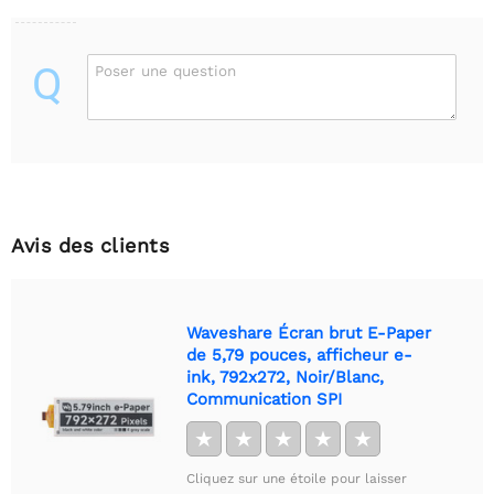
Q
Poser une question
Avis des clients
Waveshare Écran brut E-Paper
de 5,79 pouces, afficheur e-
ink, 792x272, Noir/Blanc,
Communication SPI
★
★
★
★
★
Cliquez sur une étoile pour laisser