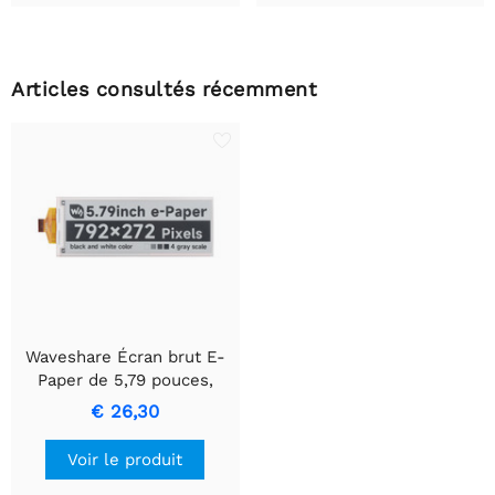
Articles consultés récemment
Waveshare Écran brut E-
Paper de 5,79 pouces,
afficheur e-ink, 792x272,
€ 26,30
Noir/Blanc,
Communication SPI
Voir le produit