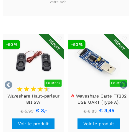
votre avis
RÉDUIT
RÉDUIT
-50 %
-50 %


En stock
En stock
Waveshare Haut-parleur
Waveshare Carte FT232
8Ω 5W
USB UART (Type A),
Module de communication
€ 3,-
€ 3,45
€ 5,95
€ 6,85
USB vers TTL (UART)
Voir le produit
Voir le produit