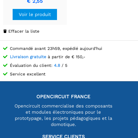
€ 2,55
Voir le produit
Effacer la liste

Commandé avant 23h59, expédié aujourd'hui
Livraison gratuite
à partir de € 150,-
Évaluation du client:
4.8
/ 5
Service excellent
OPENCIRCUIT FRANCE
Opencircuit commercialise des composants
et modules électroniques pour le
prototypage, les projets pédagogiques et la
domotique.
SERVICE CLIENTS