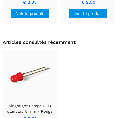
Installation sans couture
€ 2,85
€ 2,50
et stabilité
Voir le produit
Voir le produit
Articles consultés récemment
Kingbright Lampe LED
standard 5 mm - Rouge
diffusé