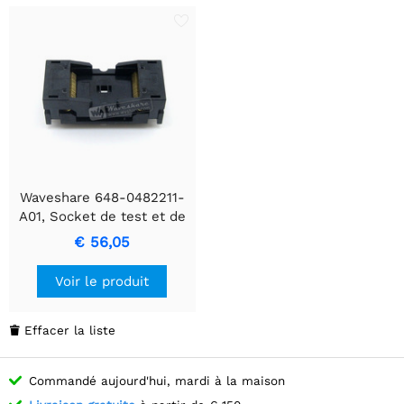
Waveshare 648-0482211-
A01, Socket de test et de
rodage
€ 56,05
Voir le produit
Effacer la liste

Commandé aujourd'hui, mardi à la maison