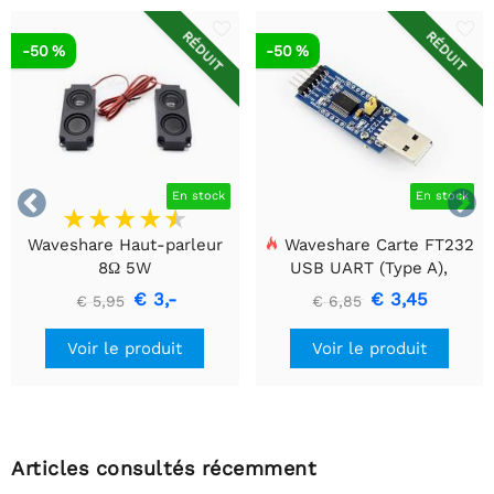
RÉDUIT
RÉDUIT
-50 %
-50 %


En stock
En stock
Waveshare Haut-parleur
Waveshare Carte FT232
8Ω 5W
USB UART (Type A),
Module de communication
€ 3,-
€ 3,45
€ 5,95
€ 6,85
USB vers TTL (UART)
Voir le produit
Voir le produit
Articles consultés récemment