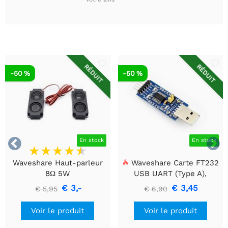
RÉDUIT
RÉDUIT
-50 %
-50 %


En stock
En stock
Waveshare Haut-parleur
Waveshare Carte FT232
8Ω 5W
USB UART (Type A),
Module de communication
€ 3,-
€ 3,45
€ 5,95
€ 6,90
USB vers TTL (UART)
Voir le produit
Voir le produit