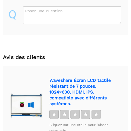
Q
Poser une question
Avis des clients
Waveshare Écran LCD tactile
résistant de 7 pouces,
1024×600, HDMI, IPS,
compatible avec différents
systèmes.
★
★
★
★
★
Cliquez sur une étoile pour laisser
votre avis