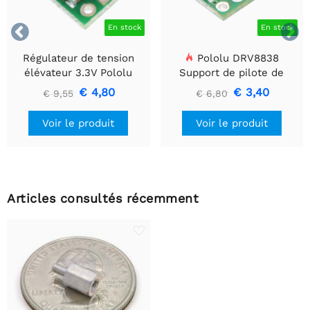


En stock
En stock
Régulateur de tension
Pololu DRV8838
élévateur 3.3V Pololu
Support de pilote de
U1V10F3
moteur CC à balais simple
€ 4,80
€ 3,40
€ 9,55
€ 6,80
Voir le produit
Voir le produit
Articles consultés récemment