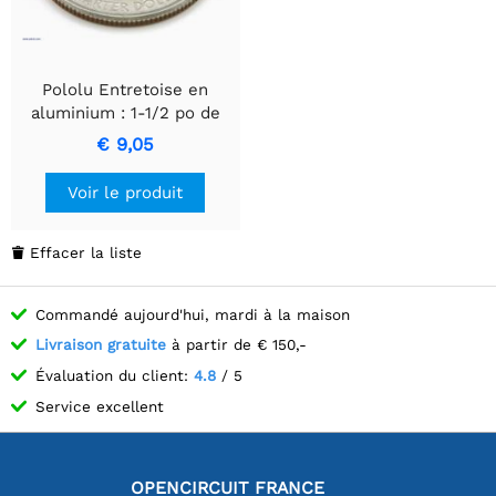
Pololu Entretoise en
aluminium : 1-1/2 po de
longueur, filetage 2-56,
€ 9,05
MF (paquet de 4)
Voir le produit
Effacer la liste

Commandé aujourd'hui, mardi à la maison
Livraison gratuite
à partir de € 150,-
Évaluation du client:
4.8
/ 5
Service excellent
OPENCIRCUIT FRANCE