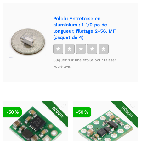
Pololu Entretoise en
aluminium : 1-1/2 po de
longueur, filetage 2-56, MF
(paquet de 4)
★
★
★
★
★
Cliquez sur une étoile pour laisser
votre avis
RÉDUIT
RÉDUIT
-50 %
-50 %